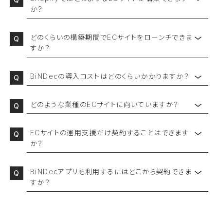
か？
Shopifyは、スタートアップから大企業まで対応できる拡張性の高いEC
プラットフォームです。
どのくらいの構築期間でECサイトをローンチできま
コスメ・アパレル・食品・雑貨・家具など多様なジャンルのECサイトを運
すか？
用可能。1万を超えるShopifyアプリとBiNDec独自アプリで、最適な機
能を追加できます。
EC規模によりますが、お客様側でのご準備が整い次第90日の構築期
間を目指してECサイトをローンチします。
BiNDecの導入コストはどのくらいかかりますか？
構築フローやスケジュールについて、詳しくは
こちらからお問い合わせ
く
基幹システムやマーケティングツール、SNS、ECモールとの連携も実
初期構築費用とランニング費用（運用保守、サービスフォロー、コーチン
ださい。
現。企業間取引(BtoB)や海外販売(越境EC)にも対応しています。
グ、Shopify利用料、外部アプリ利用料）が必要です。
詳細は
こちらからお問い合わせ
ください。
どのような業種のECサイトに向いていますか？
※お客様の状況や条件によって上記と異なる場合があります。
ECの事業規模（サイトのページ数、商品数、売上高、メンテナンス頻度）
BiNDecは、コスメ・アパレル・食品・ライフスタイル・エンターテインメ
により両費用は変動します。
ントなど業種を問わず多数のEC構築実績があります。
ECサイトの運用支援だけ契約することはできます
企業間取引(BtoB)や大規模ECサイト向けのShopify Plusプランの構
必要な機能はアプリでスピーディに実装し、フルスクラッチ型や機能固
か？
築・運用支援も可能です。
定のパッケージ型と異なる、高い柔軟性とコスト最適化を実現するプラ
特有のニーズも
すでにShopifyでECを構築されている場合、機能の拡張やマーケティ
こちらからご相談
ください。
ンをご提案します。お見積りは
こちらからお問い合わせ
ください。
ング施策のご支援も承っています。ShopifyのECに特化した販売戦略
BiNDecアプリを利用するにはどこから契約できま
※ BiNDecアプリの利用料は運用費に含まれています。
による、効果的な事業成長プランをご提案します。詳しくは
こちらからお
すか？
※ Shopify利用料は
こちらをご参照
ください。
問い合わせ
ください。
BiNDecアプリは、一部のアプリを除き、現在BiNDecを導入いただいて
いる事業者様のみに提供しております。ビジネススタイルに合わせて、
必要なアプリの導入をプランニング、サポートしております。詳しくは
こ