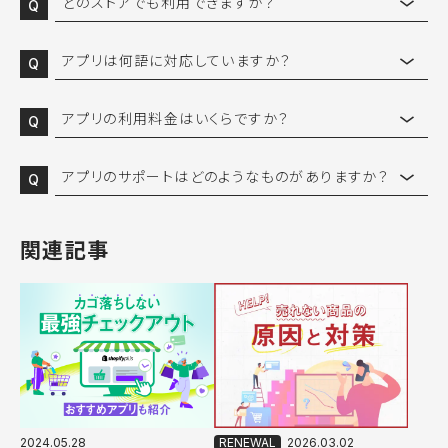
どのストアでも利用できますか？
リ導入から運用レクチャーまでご支援します。 BiNDecについて、詳しく
チェックアウトカスタマイズは、Checkout Extensibilityに移行したSh
は
こちらからお問い合わせ
ください。
opify Plusプランのストアのみご利用可能です。
アプリは何語に対応していますか？
BiNDecのShopifyアプリは日本語完全対応しております。翻訳機能が
実装されている場合は、ストアの管理画面で設定している言語に準拠し
アプリの利用料金はいくらですか？
ます。
アプリによって異なります。詳しくは各アプリの詳細ページをご覧くださ
い。料金の記載がないアプリはBiNDecを導入いただいている事業者様
アプリのサポートはどのようなものがありますか？
のみご利用いただけます。
BiNDecを導入されている事業者様は、専任担当者がアプリ導入から運
BiNDecについて、詳しくは
こちらからお問い合わせ
ください。
用レクチャーまでご支援します。Shopifyアプリストアからインストール
いただけるアプリは、アプリストアの各ページよりお問合せください。
関連記事
2024.05.28
2026.03.02