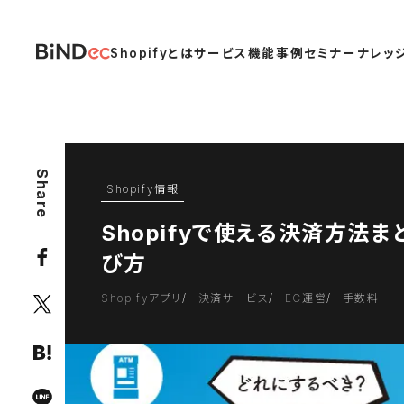
Shopifyとは
サービス
機能
事例
セミナー
ナレッ
Share
Shopify情報
Shopifyで使える決済方法
び方
Shopifyアプリ
決済サービス
EC運営
手数料