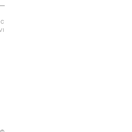
EC
VI
ーの