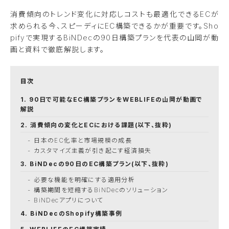
消費傾向のトレンド変化に対応しコストも最適化できるECが
求められる今、スピーディにEC構築できるかが重要です。Sho
pifyで実現するBiNDecの90日構築プランを代表の山岡が動
画と資料で徹底解説します。
90日で可能なEC構築プランをWEBLIFEの山岡が動画で
解説
消費傾向の変化とECにおける課題(以下、抜粋)
日本のEC化率と市場規模の成長
カスタマイズ主義が引き起こす経済損失
BiNDecの90日のEC構築プラン(以下、抜粋)
必要な機能を明確にする適用分析
構築期間を短縮するBiNDecのソリューション
BiNDecアプリについて
BiNDecのShopify構築事例