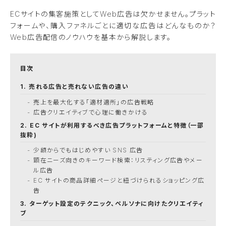
ECサイトの集客施策としてWeb広告は欠かせません。プラット
フォームや、購入ファネルごとに適切な広告はどんなものか？
Web広告配信のノウハウを基本から解説します。
売れる広告と売れない広告の違い
売上を最大化する「適材適所」の広告戦略
広告クリエイティブで心理に働きかける
EC サイトが利用するべき広告プラットフォームと特徴（一部
抜粋)
少額からでもはじめやすい SNS 広告
顕在ニーズ向きのキーワード検索：リスティング広告やメー
ル広告
EC サイトの商品詳細ページと紐づけられるショッピング広
告
ターゲット設定のテクニック、ペルソナに向けたクリエイティ
ブ