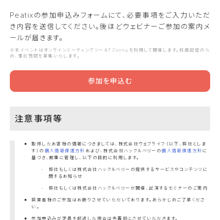
Peatixの参加申込みフォームにて、必要事項をご入力いただ
き内容を送信してください。後ほどウェビナーご参加の案内メ
ールが届きます。
※本イベントはオンラインミーティングツール「Zoom」を利用して開催します。録画配信のた
め、事前質問を募集いたします。
参加を申込む
注意事項等
取得したお客様の情報につきましては、株式会社ウェブライフ（以下、弊社としま
す）の
個人情報保護方針
および、株式会社ハックルベリーの
個人情報保護方針
に
基づき、厳重に管理し、以下の目的に利用します。
弊社もしくは株式会社ハックルベリーの提供するサービスやコンテンツに
関するお知らせ
弊社もしくは株式会社ハックルベリーが開催、出演するセミナーのご案内
同業者様のご参加はお断りさせていただいております。あらかじめご了承くださ
い。
参加申込みが定員を超過した場合は先着順とさせていただきます。