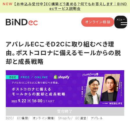
【お申込み受付中】EC構築どう進める？何でもお答えします｜BiND
ecサービス説明会
メニュー
オンライン相談
アパレルECこそD2Cに取り組むべき理
由。ポストコロナに備えるモールからの脱
却と成長戦略
受付終了
D2C
EC構築
オンライン開催
Shopify
EC運営
アパレル