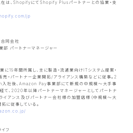
は、ShopifyにてShopify Plusパートナーとの協業・支
hopify.com/jp
ン合同会社
ay事業部 パートナーマネージャー
企業に19年間所属し、主に製造・流通業向けITシステム提案・
販売・パートナー企業開拓/アライアンス構築などに従事。2
zon入社後、Amazon Pay事業部にて新規の中規模～大手事
経て、2020年以降パートナーマネージャーとしてパートナ
ライアンス及びパートナー会社様の加盟店様（中規模～大
開拓に従事している。
azon.co.jp/
ライフ