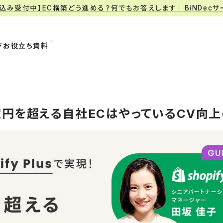
申込み受付中】EC構築どう進める？何でもお答えします｜BiNDec
ジ
お役立ち資料
]年商1億円を超える自社ECはやっているCV