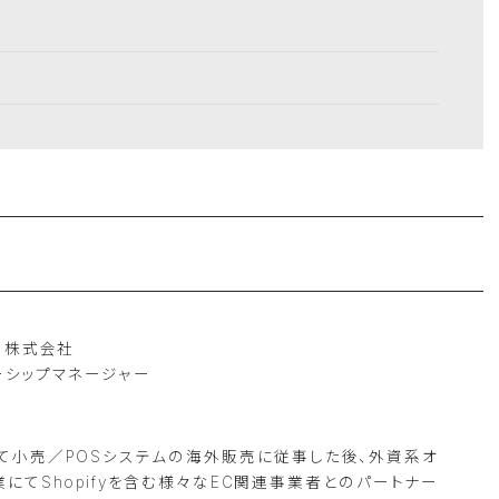
an 株式会社
ーシップマネージャー
て小売／POSシステムの海外販売に従事した後、外資系オ
にてShopifyを含む様々なEC関連事業者とのパートナー