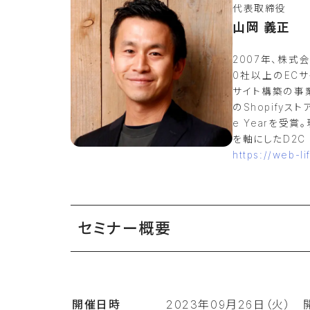
代表取締役
山岡 義正
2007年、株式
0社以上のECサ
サイト構築の事業
のShopifyスト
e Yearを受賞
を軸にしたD2C 
https://web-li
セミナー概要
開催日時
2023年09月26日（火） 開場