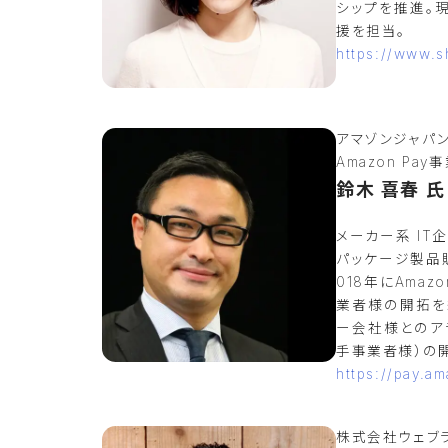
シップを推進。現在
援を担当。
https://www.s
アマゾンジャパ
Amazon P
鈴木 喜春 氏
メーカー系 IT
パッケージ製品
018年にAma
業者様の開拓を
ー会社様とのア
手事業者様）の
https://pay.am
株式会社ウェブ