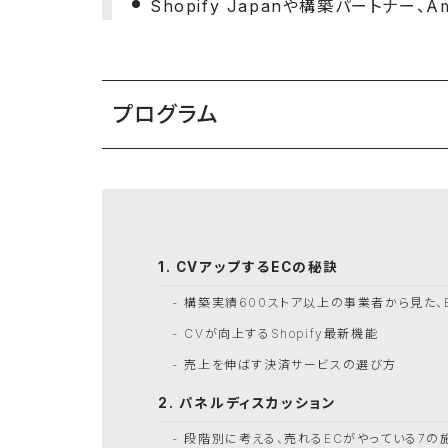
Shopify Japanや構築パートナー、
プログラム
CVアップするECの秘訣
構築実績600ストア以上の事業者から見た、
CVが向上するShopify最新機能
売上を伸ばす決済サービスの選び方
パネルディスカッション
段階別に考える、売れるECがやっている7