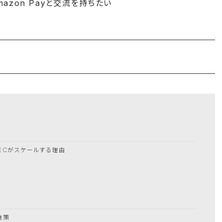
Amazon Payと交流を持ちたい
ECがスケールする理由
の施策