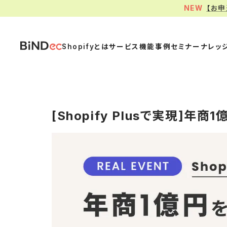
【お
Shopifyとは
サービス
機能
事例
セミナー
ナレッ
[Shopify Plusで実現