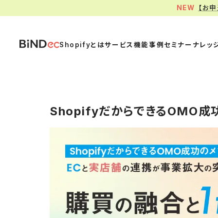
【お
Shopifyとは
サービス
機能
事例
セミナー
ナレッ
ShopifyだからできるOMO