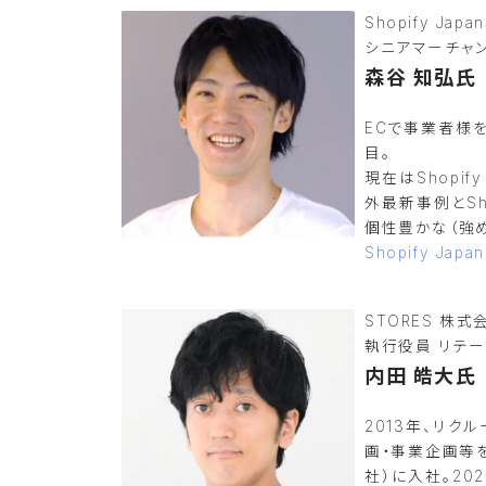
Shopify Ja
シニアマーチャ
森谷 知弘氏
ECで事業者様
目。
現在はShopi
外最新事例とSho
個性豊かな（強め
Shopify Japan
STORES 株式
執行役員 リテ
内田 皓大氏
2013年、リ
画・事業企画等を
社）に入社。20