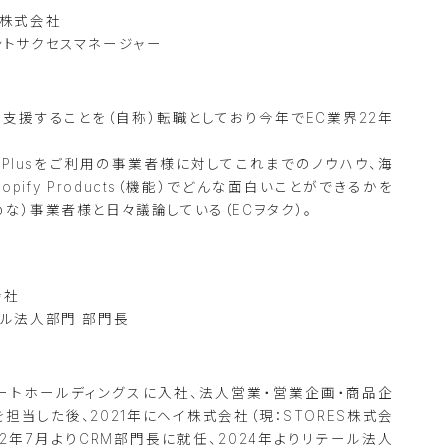
pan株式会社
ントサクセスマネージャー
を支援することを（自称）転職としており今年でEC業界22年
fy Plusをご利用の事業者様に対してこれまでのノウハウ、海
pify Products（機能）でどんな面白いことができるかを
な）事業者様と日々議論している（ECヲタク）。
会社
ール法人部門 部門長
クルートホールディングスに入社、法人営業・営業企画・商品企
担当した後、2021年にヘイ株式会社（現：STORES株式会
22年7月よりCRM部門長に就任、2024年よりリテール法人