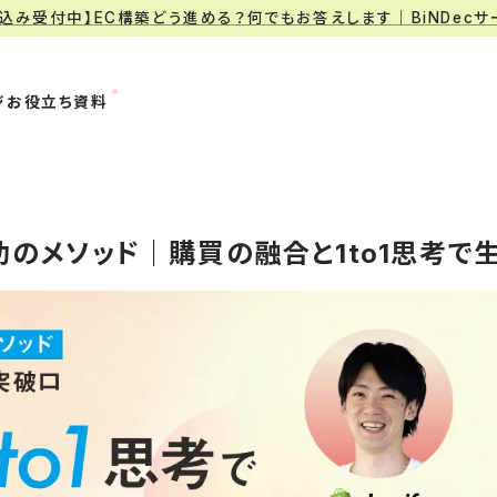
申込み受付中】EC構築どう進める？何でもお答えします｜BiNDec
ジ
お役立ち資料
成功のメソッド｜購買の融合と1to1思考