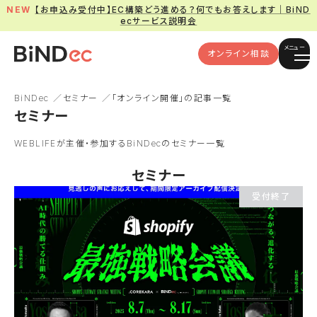
【お申込み受付中】EC構築どう進める？何でもお答えします｜BiND
ecサービス説明会
メニュー
オンライン相談
BiNDec
セミナー
「オンライン開催」の記事一覧
セミナー
WEBLIFEが主催・参加するBiNDecのセミナー一覧
セミナー
受付終了