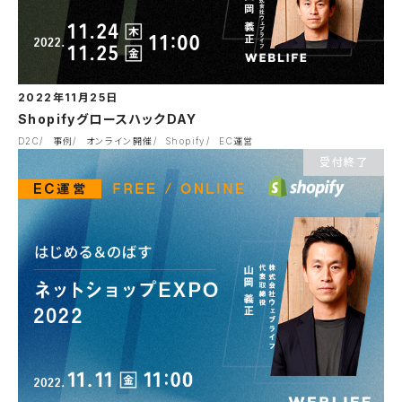
2022年11月25日
ShopifyグロースハックDAY
D2C
事例
オンライン開催
Shopify
EC運営
受付終了