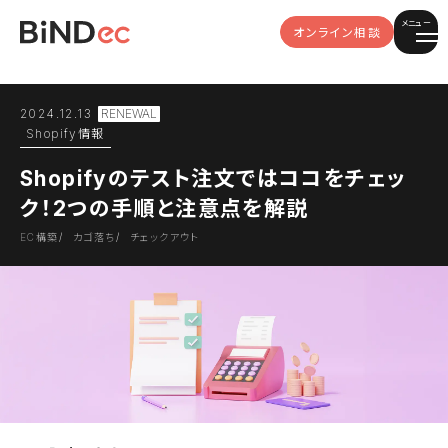
メニュー
オンライン相談
2024.12.13
Shopify情報
Shopifyのテスト注文ではココをチェッ
ク！2つの手順と注意点を解説
EC構築
カゴ落ち
チェックアウト