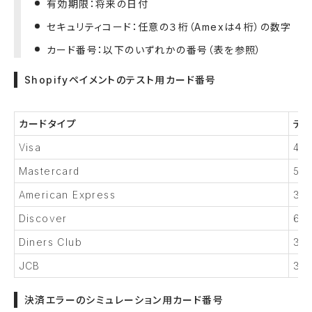
有効期限：将来の日付
セキュリティコード：任意の３桁（Amexは４桁）の数字
カード番号：以下のいずれかの番号（表を参照）
Shopifyペイメントのテスト用カード番号
カードタイプ
テ
Visa
42
Mastercard
55
American Express
37
Discover
601
Diners Club
30
JCB
35
決済エラーのシミュレーション用カード番号