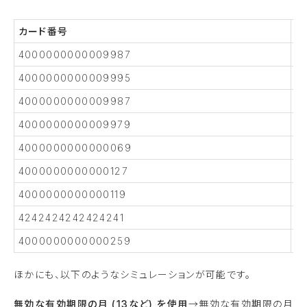
カード番号
エ
4000000000009987
カ
4000000000009995
残
4000000000009987
紛
4000000000009979
盗
4000000000000069
期
4000000000000127
間
4000000000000119
処
4242424242424241
不
4000000000000259
異
ほかにも、以下のようなシミュレーションが可能です。
無効な有効期限の月 (13など) を使用
→無効な有効期限の月