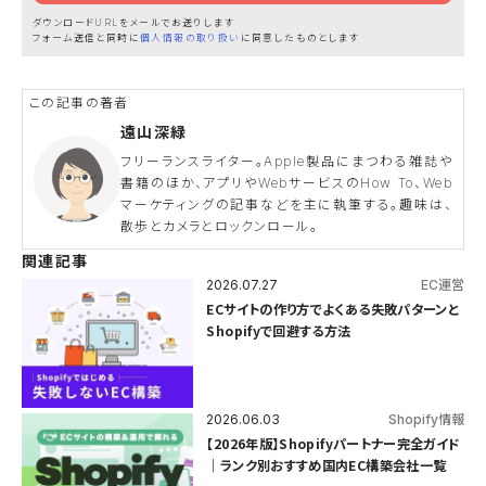
ダウンロードURLをメールでお送りします
フォーム送信と同時に
個人情報の取り扱い
に同意したものとします
遠山深緑
フリーランスライター。Apple製品にまつわる雑誌や
書籍のほか、アプリやWebサービスのHow To、Web
マーケティングの記事などを主に執筆する。趣味は、
散歩とカメラとロックンロール。
関連記事
2026.07.27
EC運営
ECサイトの作り方でよくある失敗パターンと
Shopifyで回避する方法
2026.06.03
Shopify情報
【2026年版】Shopifyパートナー完全ガイド
｜ランク別おすすめ国内EC構築会社一覧