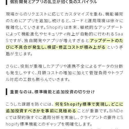
個別開発とアプリの乱立が招く負のスパイラル
現場からのリクエストに応じてカスタマイズを重ね、機能補完
のためにアプリを追加し続けると、コードと運用環境は徐々に
複雑化していきます。Shopifyは本来、継続的なアップデート
によって機能進化やセキュリティ向上が自動的に行われるSaa
Sですが、独自開発やアプリが増えすぎると
アップデートのた
びに不具合が発生し、検証・修正コストが積み上がる
という矛
盾が生じます。
さらに、役割が重複したアプリや連携不全によるデータの分断
も発生しやすく、月額コストの増加に加えて管理負荷やトラブ
ル対応の工数も膨らんでいきます。
重要なのは、標準機能と追加投資の切り分け
こうした課題を防ぐには、
何をShopify標準で実現し、どこに
追加投資すべきかを事前に見極める
ことが重要です。BiNDe
cでは契約後すぐに適用分析を実施し、クライアントの要件とS
hopify標準機能とのギャップを明確化します。