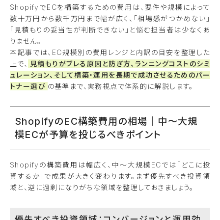
ShopifyでECを構築するための費用は、要件や規模によって
数十万円から数千万円まで幅が広く、「相場感がつかめない」
「見積もりの妥当性が判断できない」と悩む担当者は少なくあ
りません。
本記事では、EC規模別の費用レンジと内訳の目安を整理した
上で、
見積もりがブレる原因と防ぎ方、ランニングコストのシミ
ュレーション、そして構築・運用を長期で成功させるためのパー
トナー選び
の基準まで、実務視点で体系的に解説します。
ShopifyのEC構築費用の相場｜中〜大規
模ECが予算を投じるべきポイント
Shopifyの構築費用は幅広く、中〜大規模ECでは「どこに投
資するか」で成果が大きく変わります。まず優先すべき投資領
域と、逆に過剰になりがちな領域を整理しておきましょう。
優先すべき投資領域：コンバージョンと運用効