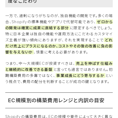
度なこだわり
一方で、過剰になりがちなのが、独自機能の開発です。多くの場
合、Shopifyの標準機能やアプリで代替可能であり、
ゼロから
の開発は確実に成果に直結する部分
に限定するべきでしょう。
特に日本企業は独自の機能や運用方法にこだわるカスタマイ
ズ主義が強い傾向にありますが、それを実現することで
どれ
だけ売上にプラスになるのか、コストやその後の改善に負の影
響を与えないか
、慎重に考える必要があります。
つまり、中〜大規模ECが投資すべきは、
売上を伸ばす仕組み
と継続的に改善できる基盤
と言っても過言ではありません。初
期構築費用の多寡ではなく、
事業成長にどう寄与するか
とい
う視点で、費用の配分を判断することが成功の鍵となります。
EC規模別の構築費用レンジと内訳の目安
Shopifyの構築費用は、ECの規模や要件によって大きく異な