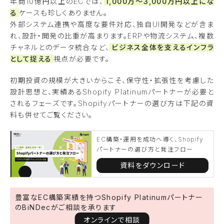
年商10億円以上のECでは、
1,000万〜3,000万円以上にな
る
ケースも珍しくありません。
外部システム連携や高度な要件対応、独自UI開発などが含ま
れ、設計・開発の比重が高まります。ERPや物流システム、複数
チャネルとのデータ統合など、
ビジネス全体を支えるインフラ
として捉える
視点が必要です。
初期投資の規模が大きいからこそ、保守性・拡張性を考慮した
設計思想と、実績あるShopify Platinumパートナーが必要と
されるフェーズです。Shopifyパートナーの選び方は下記の資
料も併せてご覧ください。
EC構築・運用を成功へ導く、Shopify
パートナーの選び方と発注フロー
資料をダウンロード
豊富なEC構築実績を持つShopify Platinumパートナー
のBiNDecがご相談を承ります
オンラインで相談