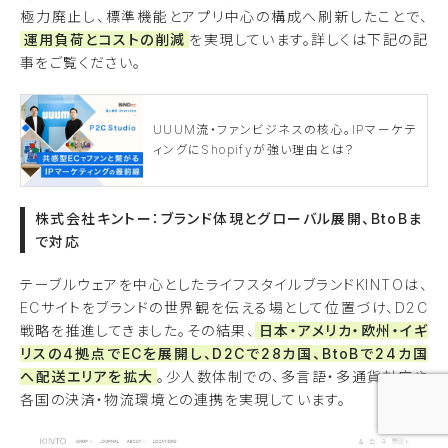
極力廃止し、標準機能とアプリ中心の構成へ刷新したことで、
運用負荷とコストの削減
を実現しています。詳しくは下記の記
事をご覧ください。
UUUM流・ファンビジネスの核心。IPマーケテ
ィングにShopifyが強い理由とは？
株式会社キントー：ブランド体現とグローバル展開、BtoBま
で対応
テーブルウェアを中心としたライフスタイルブランドKINTOは、
ECサイトをブランドの世界観を伝える場として位置づけ、D2C
戦略を推進してきました。その結果、
日本・アメリカ・欧州・イギ
リスの4拠点でECを展開し、D2Cで28カ国、BtoBで24カ国
へ配送エリアを拡大
。少人数体制での、多言語・多通貨対応や
各国の決済・物流環境との連携を実現しています。