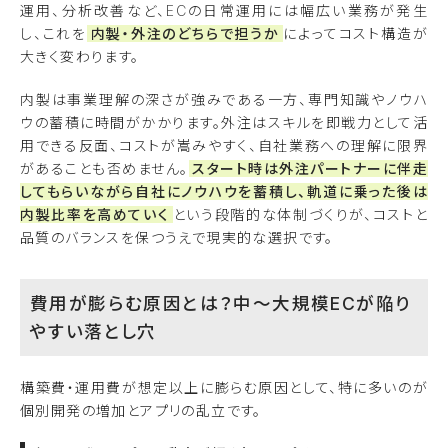
運用、分析改善など、ECの日常運用には幅広い業務が発生
し、これを
内製・外注のどちらで担うか
によってコスト構造が
大きく変わります。
内製は事業理解の深さが強みである一方、専門知識やノウハ
ウの蓄積に時間がかかります。外注はスキルを即戦力として活
用できる反面、コストが嵩みやすく、自社業務への理解に限界
があることも否めません。
スタート時は外注パートナーに伴走
してもらいながら自社にノウハウを蓄積し、軌道に乗った後は
内製比率を高めていく
という段階的な体制づくりが、コストと
品質のバランスを保つうえで現実的な選択です。
費用が膨らむ原因とは？中〜大規模ECが陥り
やすい落とし穴
構築費・運用費が想定以上に膨らむ原因として、特に多いのが
個別開発の増加とアプリの乱立です。