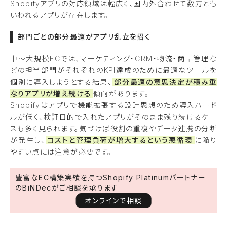
Shopifyアプリの対応領域は幅広く、国内外合わせて数万とも
いわれるアプリが存在します。
部門ごとの部分最適がアプリ乱立を招く
中〜大規模ECでは、マーケティング・CRM・物流・商品管理な
どの担当部門がそれぞれのKPI達成のために最適なツールを
個別に導入しようとする結果、
部分最適の意思決定が積み重
なりアプリが増え続ける
傾向があります。
Shopifyはアプリで機能拡張する設計思想のため導入ハード
ルが低く、検証目的で入れたアプリがそのまま残り続けるケー
スも多く見られます。気づけば役割の重複やデータ連携の分断
が発生し、
コストと管理負荷が増大するという悪循環
に陥り
やすい点には注意が必要です。
豊富なEC構築実績を持つShopify Platinumパートナー
のBiNDecがご相談を承ります
オンラインで相談