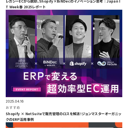
レガシーECから脱却。Shopify×BiNDecのイノベーション思考｜Japan I
T Week春 2025レポート
2025.04.16
おすすめ
Shopify × NetSuiteで販売管理のロスを解消！ジョンマスターオーガニッ
クのERP活用事例