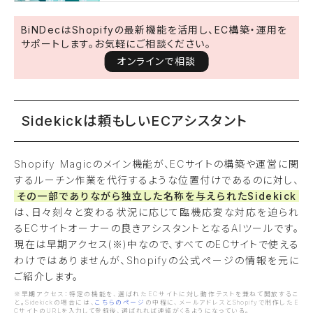
BiNDecはShopifyの最新機能を活用し、EC構築・運用を
サポートします。お気軽にご相談ください。
オンラインで相談
Sidekickは頼もしいECアシスタント
Shopify Magicのメイン機能が、ECサイトの構築や運営に関
するルーチン作業を代行するような位置付けであるのに対し、
その一部でありながら独立した名称を与えられたSidekick
は、日々刻々と変わる状況に応じて臨機応変な対応を迫られ
るECサイトオーナーの良きアシスタントとなるAIツールです。
現在は早期アクセス(※)中なので、すべてのECサイトで使える
わけではありませんが、Shopifyの公式ページの情報を元に
ご紹介します。
※早期アクセス：特定の機能を、選ばれたECサイトに対し動作テストを兼ねて開放するこ
と。Sidekickの場合には、
こちらのページ
の中程に、メールアドレスとShopifyで制作したE
CサイトのURLを入力して登録後、選ばれれば連絡がくるようになっている。