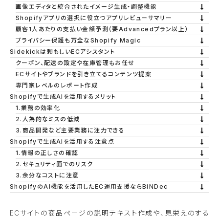
画像エディタと統合されたイメージ生成・調整機能
Shopifyアプリの選択に役立つアプリレビューサマリー
顧客1人あたりの支払い金額予測（要Advancedプラン以上）
プライバシー保護も万全なShopify Magic
Sidekickは頼もしいECアシスタント
クーポン、配送の設定や在庫管理もお任せ
ECサイトやブランドを引き立てるコンテンツ提案
専門家レベルのレポート作成
Shopifyで生成AIを活用するメリット
1.業務の効率化
2.人為的なミスの低減
3.商品開発など主要業務に注力できる
Shopifyで生成AIを活用する注意点
1.情報の正しさの確認
2.セキュリティ面でのリスク
3.余分なコストに注意
ShopifyのAI機能を活用したEC運用支援ならBiNDec
ECサイトの商品ページの説明テキスト作成や、見栄えのする