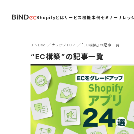
Shopifyとは
サービス
機能
事例
セミナー
ナレッ
BiNDec
ナレッジTOP
「EC構築」の記事一覧
“EC構築”の記事一覧
Shopify Plus
Shopifyアプリ
システムリ