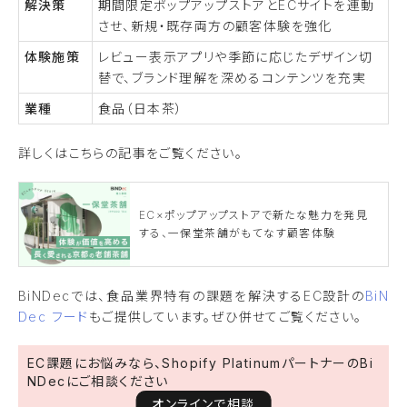
解決策
期間限定ポップアップストアとECサイトを連動
させ、新規・既存両方の顧客体験を強化
体験施策
レビュー表示アプリや季節に応じたデザイン切
替で、ブランド理解を深めるコンテンツを充実
業種
食品（日本茶）
詳しくはこちらの記事をご覧ください。
EC×ポップアップストアで新たな魅力を発見
する、一保堂茶舗がもてなす顧客体験
BiNDecでは、食品業界特有の課題を解決するEC設計の
BiN
Dec フード
もご提供しています。ぜひ併せてご覧ください。
EC課題にお悩みなら、Shopify PlatinumパートナーのBi
NDecにご相談ください
オンラインで相談