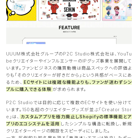
UUUM株式会社グループのP2C Studio株式会社は、YouTu
beクリエイターやインフルエンサーのIPグッズ事業を展開して
います。ファンビジネスの購買動機は商品スペックへの評価よ
りも「そのクリエイターが好きだから」という共感がベースにあ
るため、
ECサイトには複雑な機能よりも、ファンが迷わずシン
プルに購入できる体験
が求められます。
P2C Studioでは目的に応じて複数のECサイトを使い分けて
います。150名超のクリエイターグッズが並ぶ「Creator Stor
e」は、
カスタムアプリを極力廃止しShopifyの標準機能とア
プリのエコシステムを活用
したシンプルな構造に転換し、新規
クリエイターページの開設をスピーディにしました。
一方、圧倒的な知名度を誇る「東海オンエア」は独立したポー