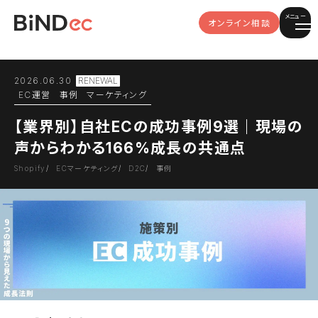
メニュー
オンライン相談
2026.06.30
EC運営
事例
マーケティング
【業界別】自社ECの成功事例9選｜現場の
声からわかる166%成長の共通点
Shopify
ECマーケティング
D2C
事例