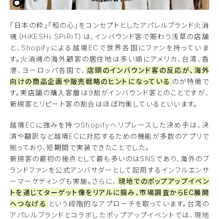
「日本の粋」「和の心」をコンセプトとしたアパレルブランド火消
魂（HiKESHi SPiRiT）は、インバウンド客で賑わう浅草の店舗
と、Shopifyによる越境ECで世界各国にファンを持っていま
す。火消魂の海外顧客の居住地は多い順にアメリカ、台湾、香
港、ヨーロッパ各国で、
店頭のインバウンド客の反応が、海外
向けの商品企画や販売戦略のヒントになっている
のが特徴で
す。実店舗の購入客層は9割がインバウンド客とのことですが、
新規客とリピート客の割合はほぼ均衡しているといいます。
越境ECに強みを持つShopifyへリプレースした決め手は、決
済や翻訳など越境ECに対応するための機能が多数のアプリで
揃っており、短期間で実装できたことでした。
新規客の最初の接点として最も多いのはSNSであり、海外のブ
ランドファンを公式アンバサダーとして起用するインフルエンサ
ーマーケティングも実施。さらに、
現地でのポップアップイベン
トを通じてターゲット像をリアルに掴み、市場調査からEC展開
へつなげる
という段階的なアプローチを取っています。台湾の
アパレルブランドとコラボしたポップアップイベントでは、現地