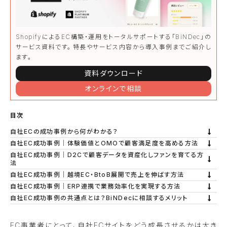
ShopifyによるEC構築・運用をトータルサポートする「BiNDec」の
サービス資料です。⁨⁩特長やサービス内容から導入事例までご紹介し
ます。
資料ダウンロード
オンラインで相談
目次
自社ECの成功事例から何がわかる？
自社EC成功事例｜体験価値とOMOで顧客満足度を高める方法
自社EC成功事例｜D2Cで顧客データを資産化しファンを育てる方
法
自社EC成功事例｜越境EC・BtoB展開で売上を伸ばす方法
自社EC成功事例｜ERP連携で業務効率化を実現する方法
自社EC成功事例の共通点とは？BiNDecに相談するメリット
EC事業者にとって、自社ECサイトをどう成長させるかは大き