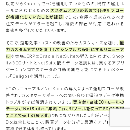
以前からShopifyでECを運用していたものの、既存の運用ル
ールに合わせるための
カスタムアプリの影響で各運用フロー
が複雑化していたことが課題
でした。倉庫へ連携されるべき
注文データがエラーを起こし、複数の部署が対応に追われる
事態も多発していたといいます。
そこで、運用効率・コストの改善のためカスタマイズを避け、
極
力カスタムアプリを廃止してシンプルな設計にするリニューア
ル
を実施。ERPのOracle NetSuiteの導入と合わせて、Shop
ifyのECサイトとNetSuite間のデータ連携には、異なるアプリ
ケーション間でのデータの自動同期を可能にするiPaaSツー
ル「Celigo」を活用しました。
ECのリニューアルとNetSuiteの導入によって運用フローが改
善され、カスタマーサポートへの問い合わせ逼迫やデータ連携
トラブルがほぼ解消されています。
実店舗・自社EC・モールの
データがNetSuiteに集約され、BIツールを使ってPDCAを回
すことで売上の最大化
にもつながりました。店舗とECの会員I
Dを統合したことで、購買データを分析し最適なアプローチを
実施できる体制も整っています。