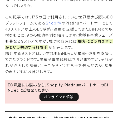
ないでしょうか。
この記事では、175カ国で利用されている世界最大規模のEC
プラットフォームである
Shopify
のPlatinumパートナーとして
400ストア以上のEC構築・運用を支援してきたBiNDecの取
材をもとに、9つの成功事例を紹介します。業種も事業フェーズ
も異なる9ストアですが、成功の背景には
顧客にどう向き合う
かという共通する打ち手
が存在します。
紹介する9ストアは、いずれもBiNDecが構築・運用を支援し
てきたブランドです。業種や事業規模はさまざまですが、それぞ
れが直面した課題と、そこからどう打ち手を選んだのか、現場
の声とともにお届けします。
EC課題にお悩みなら、Shopify PlatinumパートナーのBi
NDecにご相談ください
オンラインで相談