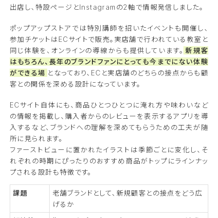
出店し、特設ページとInstagramの2軸で情報発信しました。
ポップアップストアでは特別講師を招いたイベントも開催し、
参加チケットはECサイトで販売。実店舗で行われている教室と
同じ体験を、オンラインの導線からも提供しています。
新規客
はもちろん、長年のブランドファンにとっても今までにない体験
ができる場
となっており、ECと実店舗のどちらの接点からも顧
客との関係を深める設計になっています。
ECサイト自体にも、商品ひとつひとつに淹れ方や味わいなど
の情報を掲載し、購入者からのレビューを表示するアプリを導
入するなど、ブランドへの理解を深めてもらうための工夫が随
所に見られます。
ファーストビューに置かれたイラストは季節ごとに変化し、そ
れぞれの時期にぴったりのおすすめ商品がトップにラインナッ
プされる設計も特徴です。
課題
老舗ブランドとして、新規顧客との接点をどう広
げるか