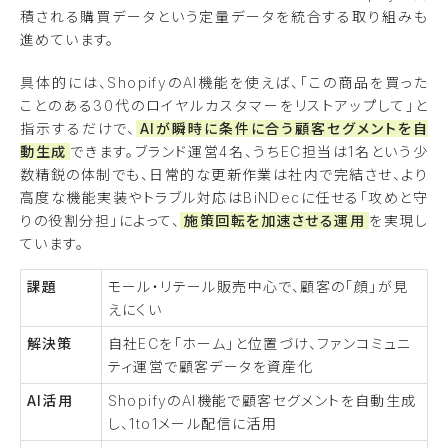
積される購買データという定量データを統合する取り組みも
進めています。
具体的には、ShopifyのAI機能を使えば、「この商品を買った
ことのある30代のロイヤルカスタマーをリストアップして」と
指示するだけで、
AIが瞬時に条件に合う顧客セグメントを自
動生成
できます。ブランド運営4名、うちEC担当は1名という少
数精鋭の体制でも、日常的な更新作業は社内で完結させ、より
高度な機能実装やトラブル対応はBiNDecに任せる「攻めと守
りの役割分担」によって、
施策回転を加速させる運用
を実現し
ています。
課題
モール・リテール販売中心で、顧客の「顔」が見
えにくい
解決策
自社ECを「ホーム」と位置づけ、ファンコミュニ
ティ運営で顧客データを資産化
AI活用
ShopifyのAI機能で顧客セグメントを自動生成
し、1to1メール配信に活用