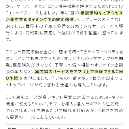
から、サーバーダウンによる機会損失を解消するためShopify
Plusへリプレースしました。1年に1度の
福袋予約などアクセス
が集中するタイミングでの安定稼働
が、リプレースの大きな目
的でした。世界中の拠点で負荷を分散できるサーバーへの移
行により、商戦期も安定した運用ができる基盤が整っていま
す。
こうした安定稼働を土台に、店頭で培ってきたホスピタリティを
オンラインでも再現するため、オリジナルのスマホアプリを開
発。商品購入だけでなく、子育ての悩み相談やオンライン座談
会の案内など、
実店舗のサービスをアプリ上で体験できるOM
O施策
を実現しました。子どもの年齢やギフト目的を設定する
とトップページが切り替わる仕組みも導入しています。
ECで最もニーズが高いギフト需要に対応するため、e-ギフト
機能が使えるShopifyアプリを導入。選んだギフトの注文時に
発行されるURLを送るだけで贈れる仕組みが、手軽さを求め
る顧客のニーズに応えています。