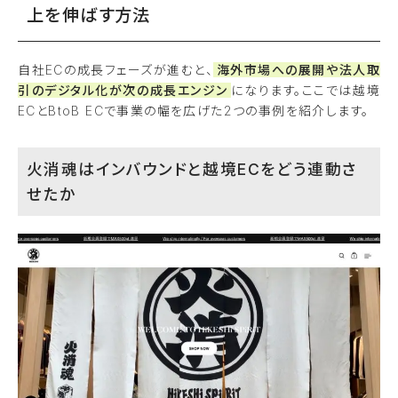
上を伸ばす方法
自社ECの成長フェーズが進むと、
海外市場への展開や法人取
引のデジタル化が次の成長エンジン
になります。ここでは越境
ECとBtoB ECで事業の幅を広げた2つの事例を紹介します。
火消魂はインバウンドと越境ECをどう連動さ
せたか