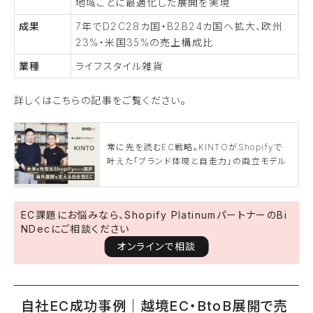
地域ごとに最適化した展開を実現
成果
7年でD2C28カ国・B2B24カ国へ拡大、欧州
23%・米国35%の売上構成比
業種
ライフスタイル雑貨
詳しくはこちらの記事をご覧ください。
常に先を読むEC戦略。KINTOがShopifyで
叶えた「ブランド体現と自走力」の両立モデル
EC課題にお悩みなら、Shopify PlatinumパートナーのBi
NDecにご相談ください
オンラインで相談
自社EC成功事例｜越境EC・BtoB展開で売