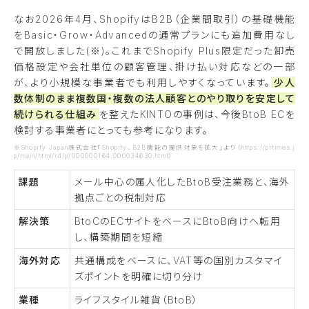
なお2026年4月、ShopifyはB2B（企業間取引）の基礎機能
をBasic・Grow・Advancedの通常プランにも追加費用なし
で開放しました(※)。これまでShopify Plus限定だった卸売
価格設定や会社単位の顧客管理、掛け払い対応などの一部
が、より小規模な事業者でも利用しやすくなっています。
少人
数体制のまま複数国・複数の法人顧客とのやり取りを安定して
続けられる仕組み
を整えたKINTOの事例は、今後BtoB ECを
検討する事業者にとっても参考になります。
※Shopify Japan株式会社「Shopify、B2B機能の提供対象を拡大」より（https://prtimes.j
p/main/html/rd/p/000000164.000034630.html）
課題
メール中心の属人化したBtoB受注業務と、海外
拠点ごとの税制対応
解決策
BtoCのECサイトをベースにBtoB向けへ転用
し、構築期間を短縮
海外対応
共通構成をベースに、VAT等の国別カスタマイ
ズポイントを明確に切り分け
業種
ライフスタイル雑貨（BtoB）