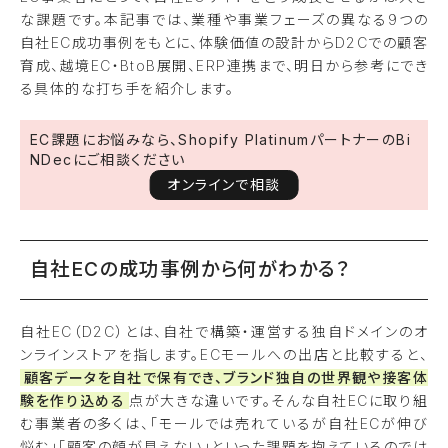
な課題です。本記事では、業種や事業フェーズの異なる9つの
自社EC成功事例をもとに、体験価値の設計からD2Cでの顧客
育成、越境EC・BtoB展開、ERP連携まで、明日から参考にでき
る具体的な打ち手を紹介します。
EC課題にお悩みなら、Shopify PlatinumパートナーのBi
NDecにご相談ください
オンラインで相談
自社ECの成功事例から何がわかる？
自社EC（D2C）とは、自社で構築・運営する独自ドメインのオ
ンラインストアを指します。ECモールへの出店と比較すると、
顧客データを自社で保有でき、ブランド独自の世界観や接客体
験を作り込める
点が大きな違いです。そんな自社ECに取り組
む事業者の多くは、「モールでは売れているが自社ECが伸び
悩む」「顧客の顔が見えない」といった課題を抱えているのでは