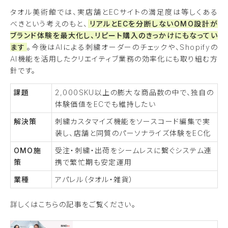
タオル美術館では、実店舗とECサイトの満足度は等しくある
べきという考えのもと、
リアルとECを分断しないOMO設計が
ブランド体験を最大化し、リピート購入のきっかけにもなってい
ます
。今後はAIによる刺繍オーダーのチェックや、Shopifyの
AI機能を活用したクリエイティブ業務の効率化にも取り組む方
針です。
課題
2,000SKU以上の膨大な商品数の中で、独自の
体験価値をECでも維持したい
解決策
刺繍カスタマイズ機能をソースコード編集で実
装し、店舗と同質のパーソナライズ体験をEC化
OMO施
受注・刺繍・出荷をシームレスに繋ぐシステム連
策
携で繁忙期も安定運用
業種
アパレル（タオル・雑貨）
詳しくはこちらの記事をご覧ください。