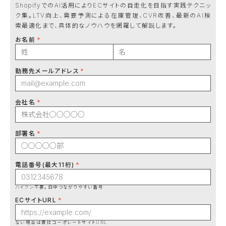
ShopifyでのAI活用によりECサイトの自走化を目指す実践テクニッ
ク集。LTV向上、需要予測による在庫管理、CVR改善、最新のAI検
索最適化まで、具体的なノウハウを網羅して解説します。
お名前
勤務先メールアドレス
会社名
部署名
電話番号(最大11桁)
ハイフン不要。日中つながりやすい番号
ECサイトURL
ない場合は貴社コーポレートサイトURL