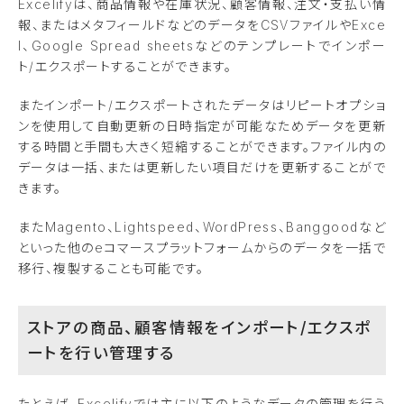
Excelifyは、商品情報や在庫状況、顧客情報、注文・支払い情
報、またはメタフィールドなどのデータを
CSV
ファイルや
Exce
l、Google Spread sheetsなどのテンプレート
でインポー
ト
/
エクスポートすることができます。
またインポート
/
エクスポートされたデータはリピートオプショ
ンを使用して自動更新の日時指定が可能なためデータを更新
する時間と手間も大きく短縮することができます。ファイル内の
データは一括、または更新したい項目だけを更新することがで
きます。
またMagento
、
Lightspeed
、
WordPress
、
Banggood
など
といった他の
e
コマースプラットフォームからのデータを一括で
移行、複製することも可能です。
ストアの商品、顧客情報をインポート
/
エクスポ
ートを行い管理する
たとえば、
Excelifyでは
主に以下のようなデータの管理を行う