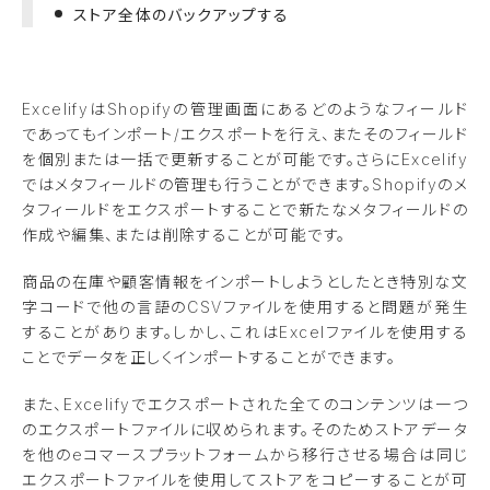
ストア全体のバックアップする
Excelifyは
Shopify
の管理画面にあるどのようなフィールド
であってもインポート
/
エクスポートを行え、またそのフィールド
を個別または一括で更新することが可能です。さらに
Excelify
ではメタフィールドの管理も行うことができます。
Shopify
のメ
タフィールドをエクスポートすることで新たなメタフィールドの
作成や編集、または削除することが可能です。
商品の在庫や顧客情報をインポートしようとしたとき特別な文
字コードで他の言語の
CSV
ファイルを使用すると問題が発生
することがあります。しかし、これは
Excel
ファイルを使用する
ことでデータを正しくインポートすることができます。
また、
Excelify
でエクスポートされた全てのコンテンツは一つ
のエクスポートファイルに収められます。そのためストアデータ
を他の
e
コマースプラットフォームから移行させる場合は同じ
エクスポートファイルを使用してストアをコピーすることが可