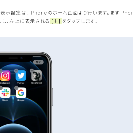
示設定は、iPhoneのホーム画面より行います。まずiPho
しし、左上に表示される
[＋]
をタップします。