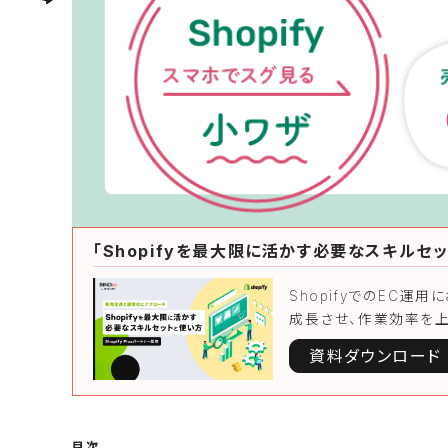
「Shopifyを最大限に活かす必要なスキルセ
ShopifyでのEC
成長させ、作業効率を
資料ダウンロード
目次