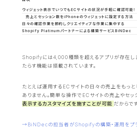
ウィジェット表示でいつでもECサイトの状況が手軽に確認可能！
売上とセッション数をiPhoneのウィジェットに設定する方法
日々の確認作業を節約しクリエイティブな作業に集中する
Shopify Platinumパートナーによる構築サービスBiNDec
Shopifyには4,000種類を超えるアプリが存在
たらす機能は搭載されています。
たとえば運用するECサイトの日々の売上をもっ
ありません。簡単な操作でECサイトの売上やセッ
表示するカスタマイズを施すことが可能
だからです
→BiNDecの担当者がShopifyの構築・運用