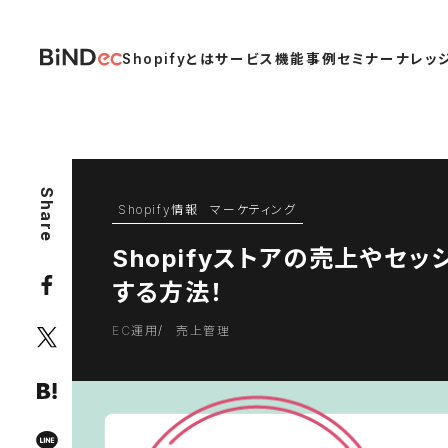
Shopifyとは
サービス
機能
事例
セミナー
ナレッ
Share
Shopify情報
マーケティング
Shopifyストアの売上やセッ
する方法！
EC運用
売上管理