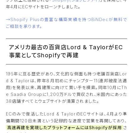
年4月にECサイトをローンチしました。
→Shopify Plusの豊富な構築実績を持つBiNDecが無料で
ご相談を承ります。
アメリカ最古の百貨店Lord & TaylorがEC
事業としてShopifyで再建
195年に亘る歴史があり、文化的な側面も持つ老舗百貨店Lor
d & Taylorは、昨年８月初めにチャンプター11(連邦破産法適
用)を発表以来、再建策に向けて買い手を模索。同年10月にTh
e Saadia Groupに1,200万ドルで買収され、米国内にあった
38店舗すべてとウェブサイトが清算されました。
ECのみで復活したLord & TaylorのECサイトは、4月より準
備期間120日未満という記録的な速度で営業を再開しており、
高速再建を実現したプラットフォームにはShopifyが採用
さ