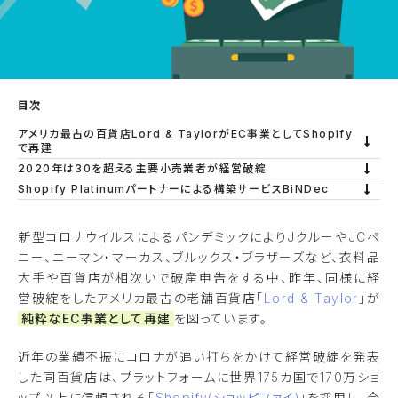
目次
アメリカ最古の百貨店Lord & TaylorがEC事業としてShopify
で再建
2020年は30を超える主要小売業者が経営破綻
Shopify Platinumパートナーによる構築サービスBiNDec
新型コロナウイルスによるパンデミックによりJクルーやJCペ
ニー、ニーマン・マーカス、ブルックス・ブラザーズなど、衣料品
大手や百貨店が相次いで破産申告をする中、昨年、同様に経
営破綻をしたアメリカ最古の老舗百貨店「
Lord & Taylor
」が
純粋なEC事業として再建
を図っています。
近年の業績不振にコロナが追い打ちをかけて経営破綻を発表
した同百貨店は、プラットフォームに世界175カ国で170万ショ
ップ以上に信頼される「
Shopify(ショッピファイ)
」を採用し、今