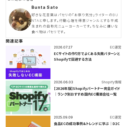
Bunta Sato
好きな花言葉はパセリの「お祭り気分」ライターのBU
NTAと申します。行動心理を得意ジャンルとする平成
生まれの自称元ニューヨーカーです。ちなみに嫌いな
食べ物はパセリです。
関連記事
2026.07.27
EC運営
ECサイトの作り方でよくある失敗パターンと
Shopifyで回避する方法
2026.06.03
Shopify情報
【2026年版】Shopifyパートナー完全ガイド
｜ランク別おすすめ国内EC構築会社一覧
2025.09.09
EC運営
食品ECの成功事例&トレンドに学ぶ｜D2C