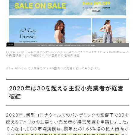
Lord＆Taylor｜ニューヨークのマンハッタン、ローワー・イーストサイドにて1826年に二人
の英国移民によって創業された米国最古の老舗百貨店
※Lord＆Taylorでは商品のアメリカ国外への配送は行っておりません。
2020年は30を超える主要小売業者が経営
破綻
2020年、新型コロナウイルスのパンデミックの影響下で30を
超えるアメリカの主要な小売業者が経営破綻を申請しました。
そんな中、ECの市場規模は、前年比の7.65%増の拡大傾向が