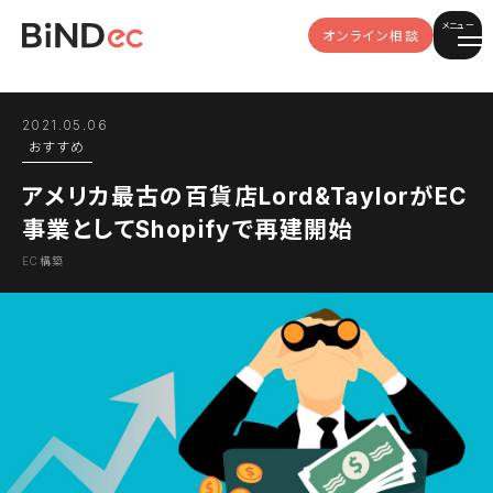
メニュー
オンライン相談
2021.05.06
おすすめ
アメリカ最古の百貨店Lord&TaylorがEC
事業としてShopifyで再建開始
EC構築