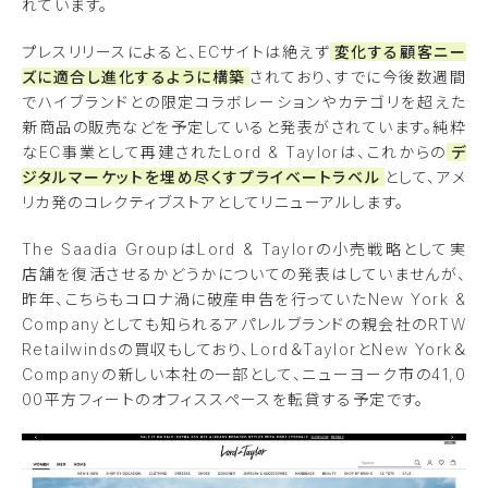
れています。
プレスリリースによると、ECサイトは絶えず
変化する顧客ニー
ズに適合し進化するように構築
されており、すでに今後数週間
でハイブランドとの限定コラボレーションやカテゴリを超えた
新商品の販売などを予定していると発表がされています。純粋
なEC事業として再建されたLord & Taylorは、これからの
デ
ジタルマーケットを埋め尽くすプライベートラベル
として、アメ
リカ発のコレクティブストアとしてリニューアルします。
The Saadia GroupはLord & Taylorの小売戦略として実
店舗を復活させるかどうかについての発表はしていませんが、
昨年、こちらもコロナ渦に破産申告を行っていたNew York &
Companyとしても知られるアパレルブランドの親会社のRTW
Retailwindsの買収もしており、Lord＆TaylorとNew York＆
Companyの新しい本社の一部として、ニューヨーク市の41,0
00平方フィートのオフィススペースを転貸する予定です。