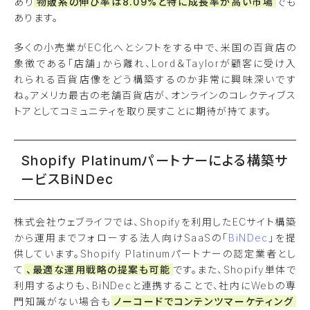
あり
物販系の伸び率は8.09%と特に成長率が高い市場
でも
あります。
多くの小売業がEC化へとシフトをする中で、米国の百貨店の
象徴である「店舗」から離れ、Lord＆Taylorが顧客に受け入
れられる百貨店像をどう構築するのか非常に興味深いです
ね。アメリカ最古の老舗百貨店が、オンラインのコレクティブス
トアとしてコミュニティを取り戻すことに期待が持てます。
Shopify Platinumパートナーによる構築サ
ービスBiNDec
株式会社ウェブライフでは、Shopifyを利用したECサイト構築
から運用までフォローする法人向けSaaSの「
BiNDec
」を提
供しています。Shopify Platinumパートナーの認定業者とし
て
、最適な運用戦略の提案も可能
です。また、Shopify単体で
利用するよりも、BiNDecと連携することで、社内にWebの専
門知識がない場合も
ノーコードでコンテンツマーケティング