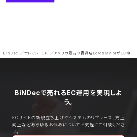
BiNDec
ナレッジTOP
アメリカ最古の百貨店Lord&TaylorがEC事業としてShopifyで再建開始
BiNDecで売れるEC運用を実現しよ
う。
ECサイトの新規立ち上げやシステムのリプレース、売上
向上などあらゆるお悩みについてお気軽にご相談くださ
い。