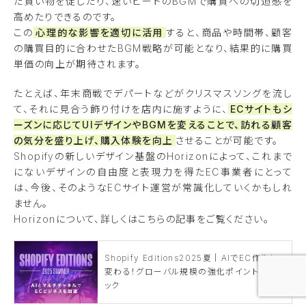
た買い物を促したり、速いビートのBGMで購買への切迫感を
高めたりできるのです。
この
心理的な影響を適切に活用
すると、商品や時間帯、顧客
の購買目的に合わせたBGM戦略が可能となり、結果的に購買
単価の向上が期待されます。
たとえば、年末商戦でデパートなどがクリスマスソングを流し
て、それに見合う飾り付けを店内に施すように、
ECサイトもシ
ーズンに応じてUIデザインやBGMを変えることで、訪れる顧客
の気分を盛り上げ、購入体験を向上
させることが可能です。
Shopifyの新しいデザイン基盤のHorizonによって、これまで
にないデザインの自由度と表現力を得たEC事業者にとって
は、今後、そのようなECサイト運営が常識化していくかもしれ
ません。
Horizonについて、詳しくはこちらの記事をご覧ください。
Shopify Editions2025夏｜AIでEC作りも
変わる！グローバル規模の強化ポイントをチェ
ック