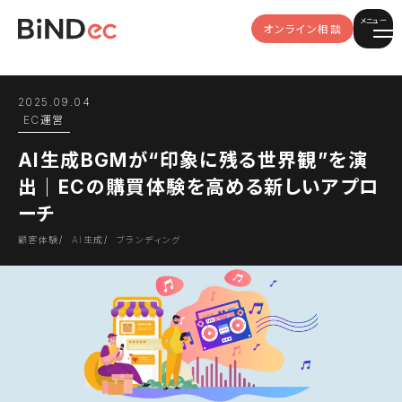
メニュー
オンライン相談
2025.09.04
EC運営
AI生成BGMが“印象に残る世界観”を演
出｜ECの購買体験を高める新しいアプロ
ーチ
顧客体験
AI生成
ブランディング