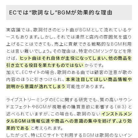
ECでは“歌詞なし”BGMが効果的な理由
実店舗では、歌詞付きのヒット曲がBGMとして流れているケ
ースもあります。しかし、それでは漫然と店内の雰囲気を盛り
上げることはできても、売上に貢献できる戦略的なBGM利用
とは言い難いでしょう。その理由は、特定のCMソングなどを除
けば、
ヒット曲はそれ自体が主役になってしまい、他の商品を
引き立てる役目を果たすものではない
からです。
加えて、ECサイトの場合、歌詞のある曲では顧客の注意が歌の
内容のほうに引きつけられ、
本来注目してほしい商品情報や
説明から意識が逸れてしまう
可能性があります。
ライブストリーミングのECに関する研究でも、質の高いサウン
ドエフェクトやBGMが視聴者の購買意欲に影響する（※3）と
述べられていますが、この場合も、歌詞のない
インストルメン
タルBGMは情報伝達や商品への意識の集中を妨げず、より効
果的である
と考えられます。
したがって、特にECサイトで利用するBGMは歌詞のないイン