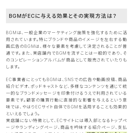
BGMがECに与える効果とその実現方法は？
BGMは、一般企業のマーケティング施策を強化するために活
用されています。特にブランドや商品のイメージを左右する動
画広告のBGMは、様々な要素を考慮して決定されることが普
通です。また、実店舗内でBGMを流すことは一般的であり、そ
のコンピレーションアルバムが商品として販売されていたりも
します。
EC事業者にとってもBGMは、SNSでの広告や動画投稿、商品
紹介ビデオ、ポッドキャストなど、多様なコンテンツを通じて統
一的なブランドメッセージを印象付けるうえで利用されている
要素です。顧客の購買行動に直接的な影響を与えるという意
味では、やはりECサイト自体でBGMを活用することも効果的
といえるでしょう。
実店舗にない特徴として、ECサイトには導入部となるトップペ
ージやランディングページ、商品を吟味する紹介ページ、支払