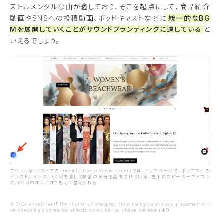
ストルメンタルな曲が適しており、そこを起点にして、商品紹介
動画やSNSへの投稿動画、ポッドキャストなどに
統一的なBG
Mを展開していくことがサウンドブランディングに適している
と
いえるでしょう。
アパレル系ECストアのFrimunt（https://frimunt.com/）では、トップページで、ポップス系の
インストルメンタルBGMを流して顧客の気分を高揚させている。左下のスピーカーアイコン
で、BGMのオン／オフを切り替えられる
※3：ScienceDirect「The rhythm of shopping: How background music placement in li
ve streaming commerce affects consumer purchase intention」より