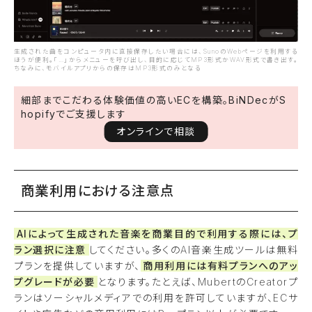
生成された曲をコンピュータ内に直接保存したい場合には、SunoのWebページを利用する
ほうが便利。「…」からメニューを呼び出し、目的に応じてMP3形式かWAV形式で書き出す。
ちなみに、モバイルアプリからの保存はMP3形式のみとなる
細部までこだわる体験価値の高いECを構築。BiNDecがS
hopifyでご支援します
オンラインで相談
商業利用における注意点
AIによって生成された音楽を商業目的で利用する際には、プ
ラン選択に注意
してください。多くのAI音楽生成ツールは無料
プランを提供していますが、
商用利用には有料プランへのアッ
プグレードが必要
となります。たとえば、MubertのCreatorプ
ランはソーシャルメディアでの利用を許可していますが、ECサ