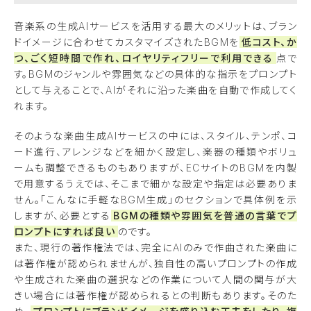
音楽系の生成AIサービスを活用する最大のメリットは、ブラン
ドイメージに合わせてカスタマイズされたBGMを
低コスト、か
つ、ごく短時間で作れ、ロイヤリティフリーで利用できる
点で
す。BGMのジャンルや雰囲気などの具体的な指示をプロンプト
として与えることで、AIがそれに沿った楽曲を自動で作成してく
れます。
そのような楽曲生成AIサービスの中には、スタイル、テンポ、コ
ード進行、アレンジなどを細かく設定し、楽器の種類やボリュ
ームも調整できるものもありますが、ECサイトのBGMを内製
で用意するうえでは、そこまで細かな設定や指定は必要ありま
せん。「こんなに手軽なBGM生成」のセクションで具体例を示
しますが、必要とする
BGMの種類や雰囲気を普通の言葉でプ
ロンプトにすれば良い
のです。
また、現行の著作権法では、完全にAIのみで作曲された楽曲に
は著作権が認められませんが、独自性の高いプロンプトの作成
や生成された楽曲の選択などの作業について人間の関与が大
きい場合には著作権が認められるとの判断もあります。そのた