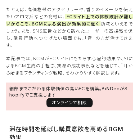
たとえば、高価格帯のアクセサリーや、香りのイメージを伝え
たいアロマ系などの商材は、
ECサイト上での体験設計が難し
いからこそ、BGMによる演出が効果的に働く
領域といえるで
しょう。また、SNS広告などから訪れたユーザーの高揚感を保
ち、購買行動へつなげたい場面でも、「音」の力が活きてきま
す。
本記事では、BGMがECサイトにもたらす心理的効果や、AIに
よるBGM生成の手軽さ、実際の成功事例などを通じて、「耳か
ら始まるブランディング戦略」をわかりやすく解説します。
細部までこだわる体験価値の高いECを構築。BiNDecがS
hopifyでご支援します
オンラインで相談
滞在時間を延ばし購買意欲を高めるBGM
効果