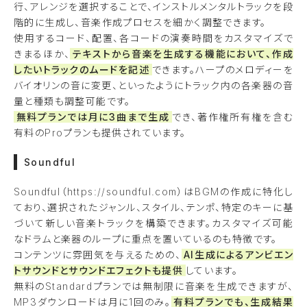
行、アレンジを選択することで、インストルメンタルトラックを段
階的に生成し、音楽作成プロセスを細かく調整できます。
使用するコード、配置、各コードの演奏時間をカスタマイズで
きまるほか、
テキストから音楽を生成する機能において、作成
したいトラックのムードを記述
できます。ハープのメロディーを
バイオリンの音に変更、といったようにトラック内の各楽器の音
量と種類も調整可能です。
無料プランでは月に3曲まで生成
でき、著作権所有権を含む
有料のProプランも提供されています。
Soundful
Soundful（https://soundful.com）はBGMの作成に特化し
ており、選択されたジャンル、スタイル、テンポ、特定のキーに基
づいて新しい音楽トラックを構築できます。カスタマイズ可能
なドラムと楽器のループに重点を置いているのも特徴です。
コンテンツに雰囲気を与えるための、
AI生成によるアンビエン
トサウンドとサウンドエフェクトも提供
しています。
無料のStandardプランでは無制限に音楽を生成できますが、
MP3ダウンロードは月に1回のみ。
有料プランでも、生成結果