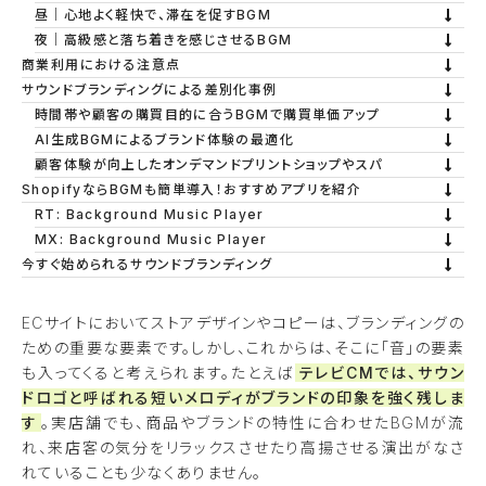
昼｜心地よく軽快で、滞在を促すBGM
夜｜高級感と落ち着きを感じさせるBGM
商業利用における注意点
サウンドブランディングによる差別化事例
時間帯や顧客の購買目的に合うBGMで購買単価アップ
AI生成BGMによるブランド体験の最適化
顧客体験が向上したオンデマンドプリントショップやスパ
ShopifyならBGMも簡単導入！おすすめアプリを紹介
RT: Background Music Player
MX: Background Music Player
今すぐ始められるサウンドブランディング
ECサイトにおいてストアデザインやコピーは、ブランディングの
ための重要な要素です。しかし、これからは、そこに「音」の要素
も入ってくると考えられます。たとえば
テレビCMでは、サウン
ドロゴと呼ばれる短いメロディがブランドの印象を強く残しま
す
。実店舗でも、商品やブランドの特性に合わせたBGMが流
れ、来店客の気分をリラックスさせたり高揚させる演出がなさ
れていることも少なくありません。