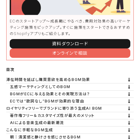
ECのスタートアップ〜成長期にやるべき、費用対効果の高いマーケ
ティング施策をピックアップ。すぐに施策をスタートできるおすすめ
のShopifyアプリもご紹介します。
資料ダウンロード
オンラインで相談
目次
滞在時間を延ばし購買意欲を高めるBGM効果
五感マーケティングとしてのBGM
BGMがECに与える効果とその実現方法は？
ECでは“歌詞なし”BGMが効果的な理由
ロイヤリティフリーでブランドに寄り添う生成AI BGM
著作権フリー＆カスタマイズ性が最大のメリット
AIによる音楽生成の最新潮流
こんなに手軽なBGM生成
朝｜清潔感と静けさを感じさせるBGM