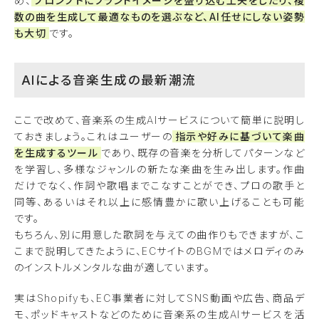
め、
プロンプトにブランドイメージを盛り込む工夫をしたり、複
数の曲を生成して最適なものを選ぶなど、AI任せにしない姿勢
も大切
です。
AIによる音楽生成の最新潮流
ここで改めて、音楽系の生成AIサービスについて簡単に説明し
ておきましょう。これはユーザーの
指示や好みに基づいて楽曲
を生成するツール
であり、既存の音楽を分析してパターンなど
を学習し、多様なジャンルの新たな楽曲を生み出します。作曲
だけでなく、作詞や歌唱までこなすことができ、プロの歌手と
同等、あるいはそれ以上に感情豊かに歌い上げることも可能
です。
もちろん、別に用意した歌詞を与えての曲作りもできますが、こ
こまで説明してきたように、ECサイトのBGMではメロディのみ
のインストルメンタルな曲が適しています。
実はShopifyも、EC事業者に対してSNS動画や広告、商品デ
モ、ポッドキャストなどのために音楽系の生成AIサービスを活