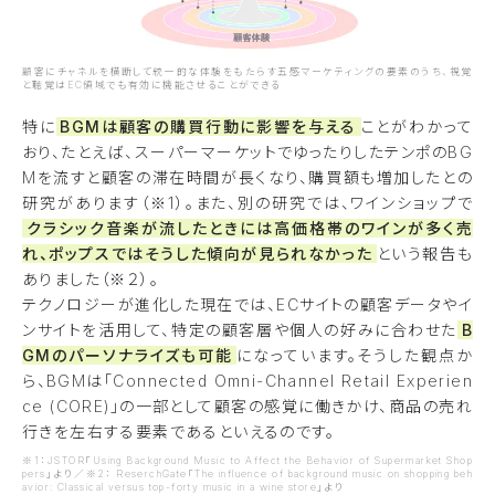
顧客にチャネルを横断して統一的な体験をもたらす五感マーケティングの要素のうち、視覚
と聴覚はEC領域でも有効に機能させることができる
特に
BGMは顧客の購買行動に影響を与える
ことがわかって
おり、たとえば、スーパーマーケットでゆったりしたテンポのBG
Mを流すと顧客の滞在時間が長くなり、購買額も増加したとの
研究があります（※1）。また、別の研究では、ワインショップで
クラシック音楽が流したときには高価格帯のワインが多く売
れ、ポップスではそうした傾向が見られなかった
という報告も
ありました（※２）。
テクノロジーが進化した現在では、ECサイトの顧客データやイ
ンサイトを活用して、特定の顧客層や個人の好みに合わせた
B
GMのパーソナライズも可能
になっています。そうした観点か
ら、BGMは「Connected Omni-Channel Retail Experien
ce (CORE)」の一部として顧客の感覚に働きかけ、商品の売れ
行きを左右する要素であるといえるのです。
※1：JSTOR「Using Background Music to Affect the Behavior of Supermarket Shop
pers」より／※2： ReserchGate「The influence of background music on shopping beh
avior: Classical versus top-forty music in a wine store」より