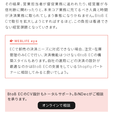
その結果、営業担当者が督促業務に追われたり、経営層が与
信判断に関わったりと、本来コア業務に充てるべき人員と時間
が決済業務に取られてしまう事態になりかねません。BtoB E
Cで取引を拡大しようとすればするほど、この負担は看過でき
ない経営課題となっていきます。
WEBLIFE eye
ECで卸売の決済ニーズに対応できない場合、注文・在庫
管理のみECで行い、決済機能はつけないBtoB ECの構
築スタイルもあります。自社の運用にどの決済の設計が
最適なのかはBtoB ECの支援をしているShopfiyパート
ナーに相談してみると良いでしょう。
BtoB ECのCV設計もトータルサポート。BiNDecがご相談
を承ります。
オンラインで相談