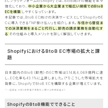
ECプラットフォームのShopifyでは、BtoB向けの機能を年々
強化しており、
中小企業から大企業まで幅広い規模でのBtoB
ECを構築
しやすくなっています。
本記事では、BtoB EC向けの決済サービスとしてShopifyのE
Cに導入できる「NP掛け払い」を紹介します。
与信から督促ま
での決済業務をまるごと代行し、卸売の請求業務を自動化す
る
その仕組みと導入メリットを詳しく解説していきます。
ShopifyにおけるBtoB EC市場の拡大と課
題
日本国内のBtoB（卸売）のEC市場は514兆4,069億円に達
し、EC化率も43.1%に上昇しました。（*1）こうした市場拡大を
背景に、ShopifyでBtoB ECを構築する企業が増えています。
*1=経産省:令和6年度電子商取引に関する市場調査より
ShopifyのBtoB機能でできること