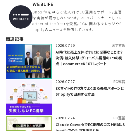
WEBLIFE
Shopifyを中心に法人向けEC運用をサポート。豊富
な実績が認められShopify PlusパートナーとしてP
artner of the Yearを受賞。ECに関わるナレッジやS
hopifyのニュースを発信しています。
関連記事
2026.07.29
おすすめ
AI時代に売上を伸ばすECに必要なことは？
決済・購入体験・グローバル展開の3つの視
点｜commerceNEXTレポート
2026.07.27
EC運営
ECサイトの作り方でよくある失敗パターンと
Shopifyで回避する方法
2026.07.24
EC運営
Claude CoworkでEC業務のコスト削減。S
hopifyでの活用方法まとめ