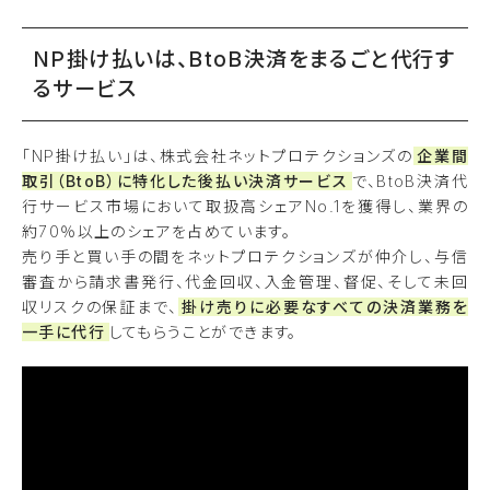
NP掛け払いは、BtoB決済をまるごと代行す
るサービス
「NP掛け払い」は、株式会社ネットプロテクションズの
企業間
取引（BtoB）に特化した後払い決済サービス
で、BtoB決済代
行サービス市場において取扱高シェアNo.1を獲得し、業界の
約70％以上のシェアを占めています。
売り手と買い手の間をネットプロテクションズが仲介し、与信
審査から請求書発行、代金回収、入金管理、督促、そして未回
収リスクの保証まで、
掛け売りに必要なすべての決済業務を
一手に代行
してもらうことができます。