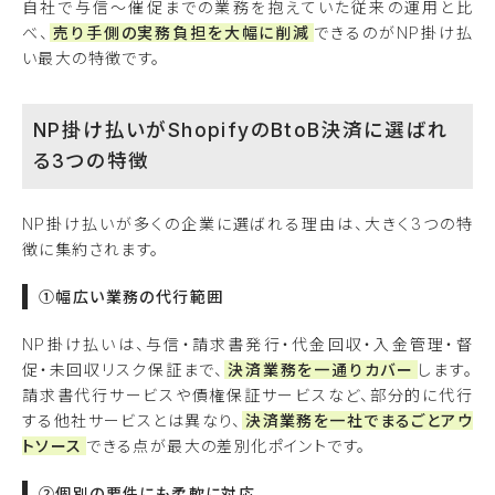
自社で与信〜催促までの業務を抱えていた従来の運用と比
べ、
売り手側の実務負担を大幅に削減
できるのがNP掛け払
い最大の特徴です。
NP掛け払いがShopifyのBtoB決済に選ばれ
る3つの特徴
NP掛け払いが多くの企業に選ばれる理由は、大きく3つの特
徴に集約されます。
①幅広い業務の代行範囲
NP掛け払いは、与信・請求書発行・代金回収・入金管理・督
促・未回収リスク保証まで、
決済業務を一通りカバー
します。
請求書代行サービスや債権保証サービスなど、部分的に代行
する他社サービスとは異なり、
決済業務を一社でまるごとアウ
トソース
できる点が最大の差別化ポイントです。
②個別の要件にも柔軟に対応