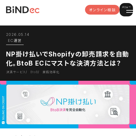
メニュー
オンライン相談
2026.05.14
EC運営
NP掛け払いでShopifyの卸売請求を自動
化。BtoB ECにマストな決済方法とは？
決済サービス
BtoB
業務効率化