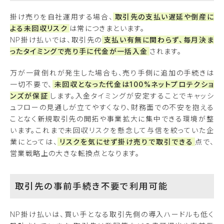
掛け売りを自社運用する場合、
取引先の支払い遅延や倒産に
よる未回収リスク
は常につきまといます。
NP掛け払いでは、取引先の
支払い有無に関わらず、毎月決ま
ったタイミングで売り手に代金が一括入金
されます。
万が一貸倒れが発生した場合も、売り手側に追加の手続きは
一切不要で、
未回収となった代金は100%ネットプロテクショ
ンズが保証
します。入金タイミングが安定することでキャッシ
ュフローの見通しが立てやすくなり、財務面での不安を抱える
ことなく新規取引先の開拓や事業拡大に集中できる環境が整
います。これまで未回収リスクを懸念して与信を絞っていた企
業にとっては、
リスクを気にせず掛け売りで取引できる
点で、
営業戦略上の大きな転換点となります。
取引先の事前手続き不要で利用可能
NP掛け払いは、買い手となる取引先側の導入ハードルも低く