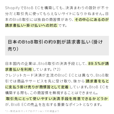
ShopifyでBtoB ECを構築しても、決済まわりの設計が不十
分だと取引先に使ってもらえないサイトになりかねません。日
本のBtoB取引には独自の商習慣があり、
その中心にあるのが
請求書払い・掛け払いへの対応
です。
日本のBtoB取引の約9割が請求書払い（掛け
売り）
日本国内の企業は、BtoB取引の決済手段として、
89.5%が請
求書払いを利用
しています。（*2）
クレジットカード決済が主流のBtoC ECとは異なり、BtoB取
引では商品やサービスを先に受け取り、後から
請求書をもと
に支払う掛け売りが商慣習として定着
しています。BtoB ECを
構築する際も、この商習慣を無視することはできません。
取引先にとって使いやすい決済手段を用意できるかどうか
が、BtoB ECの売上を左右する重要なポイントとなります。
*2=株式会社ネットプロテクションズの調査より