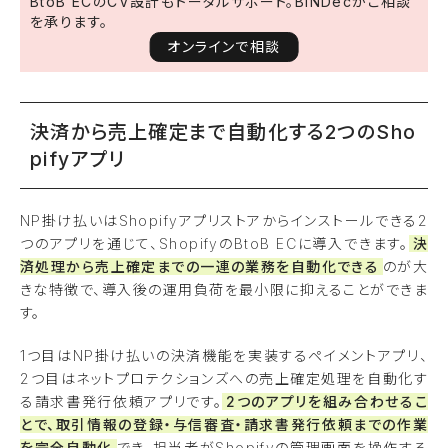
BtoB ECのCV設計もトータルサポート。BiNDecがご相談
を承ります。
オンラインで相談
決済から売上確定まで自動化する2つのSho
pifyアプリ
NP掛け払いはShopifyアプリストアからインストールできる2
つのアプリを通じて、ShopifyのBtoB ECに導入できます。
決
済処理から売上確定までの一連の業務を自動化できる
のが大
きな特徴で、導入後の運用負荷を最小限に抑えることができま
す。
1つ目はNP掛け払いの決済機能を実装するペイメントアプリ、
2つ目はネットプロテクションズへの売上確定処理を自動化す
る請求書発行依頼アプリです。
2つのアプリを組み合わせるこ
とで、取引情報の登録・与信審査・請求書発行依頼までの作業
を完全自動化
でき、担当者がShopifyの管理画面を操作する