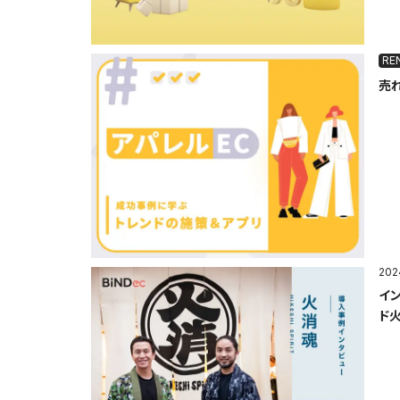
売
202
イ
ド