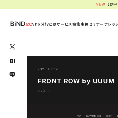
【お
Share
Shopifyとは
サービス
機能
事例
セミナー
ナレッ
2026.02.19
FRONT ROW by UUUM
アパレル