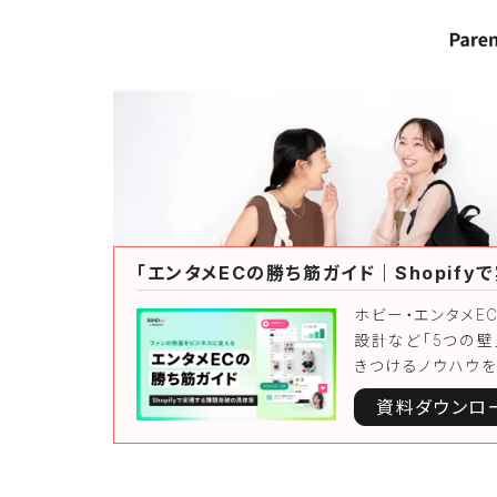
「エンタメECの勝ち筋ガイド｜Shopif
ホビー・エンタメE
設計など「5つの壁
きつけるノウハウを
資料ダウンロ