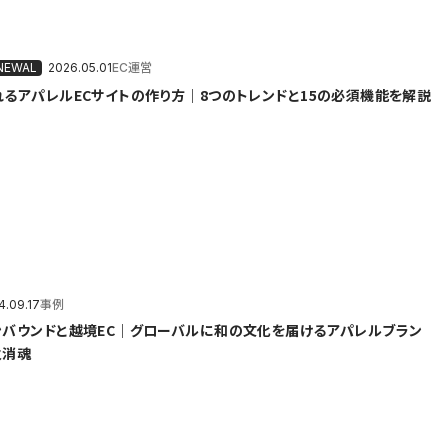
2026.05.01
EC運営
れるアパレルECサイトの作り方｜8つのトレンドと15の必須機能を解説
4.09.17
事例
ンバウンドと越境EC｜グローバルに和の文化を届けるアパレルブラン
火消魂