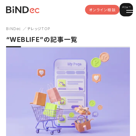
メニュー
オンライン相談
BiNDec
ナレッジTOP
“WEBLIFE”の記事一覧
Shopify Plus
Shopifyアプリ
システムリプレース
OMO
事例