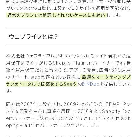
超える決済の処理に耐えるインフラ環境、ユーザーの行動に基
づいてタスクの自動化、１契約で１０サイトの運用が可能など、
通常のプランでは処理しきれないケースにも対応
します。
ウェブライフとは？
株式会社ウェブライフは、Shopifyにおけるサイト構築から運
用保守までを手がけるShopify Platinumパートナーです。構
築や運用保守だけに留まらず、アプリの開発、広告・SNS運用
のサポート、web集客など、お客様に
最適なマーケティングプ
ランをトータルで提案をするSaaS
の
BiNDec
を提供していま
す。
同社は2007年に設立され、2009年からEC-CUBEやPHPシ
ステム開発を中心に事業を展開し、2016年よりShopify Exp
ertパートナーに認定、そして2021年6月に日本で４社目のSh
opify Platinumパートナーに認定されました。