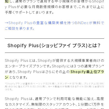
知
し、通常のプランで運用する中小規模のお客様からShopif
y Plusが必要な月商数億規模のお客様まで、これまで以上に
手厚くサポートしてまいります。
→Shopify Plusの豊富な構築実績を持つBiNDecが無料で
ご相談を承ります。
Shopify Plus(ショッピファイ プラス)とは？
Shopify Plusとは、Shopifyが提供する大規模事業者向けの
エンタープライズプランです。Shopifyには３つの通常プラン*
があり、Shopify Plusはさらにその上の
Shopify最上位プラ
ン
となります。
*Shopifyプランは基本のベーシック($29/月)、スタンダード($79/月)、プレミアム($299/
月)の３つに加えてプラス($2,000/月)、カート機能だけ利用できるライト($9/月)と全部で５
つです。
Shopify Plusは、通常プランで利用可能な機能に加え、高度
なカスタマイズ、無制限のスタッフアカウント、１分間に1万件を