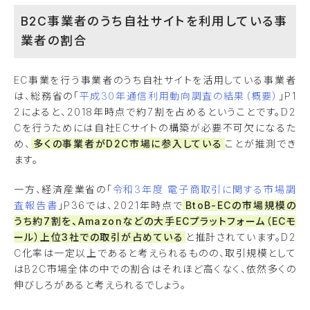
B2C事業者のうち自社サイトを利用している事
業者の割合
EC事業を行う事業者のうち自社サイトを活用している事業者
は、総務省の「
平成30年通信利用動向調査の結果（概要）
」P1
2によると、2018年時点で約7割を占めるということです。D2
Cを行うためには自社ECサイトの構築が必要不可欠になるた
め、
多くの事業者がD2C市場に参入している
ことが推測でき
ます。
一方、経済産業省の「
令和3年度 電子商取引に関する市場調
査報告書
」P36では、2021年時点で
BtoB-ECの市場規模の
うち約7割を、Amazonなどの大手ECプラットフォーム（ECモ
ール）上位3社での取引が占めている
と推計されています。D2
C化率は一定以上であると考えられるものの、取引規模として
はB2C市場全体の中での割合はそれほど高くなく、依然多くの
伸びしろがあると考えられるでしょう。