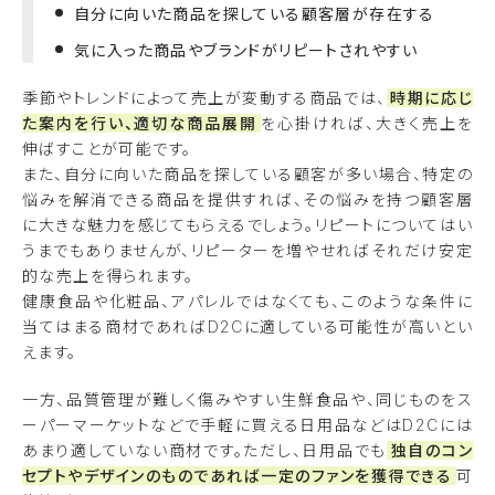
自分に向いた商品を探している顧客層が存在する
気に入った商品やブランドがリピートされやすい
季節やトレンドによって売上が変動する商品では、
時期に応じ
た案内を行い、適切な商品展開
を心掛ければ、大きく売上を
伸ばすことが可能です。
また、自分に向いた商品を探している顧客が多い場合、特定の
悩みを解消できる商品を提供すれば、その悩みを持つ顧客層
に大きな魅力を感じてもらえるでしょう。リピートについてはい
うまでもありませんが、リピーターを増やせればそれだけ安定
的な売上を得られます。
健康食品や化粧品、アパレルではなくても、このような条件に
当てはまる商材であればD2Cに適している可能性が高いとい
えます。
一方、品質管理が難しく傷みやすい生鮮食品や、同じものをス
ーパーマーケットなどで手軽に買える日用品などはD2Cには
あまり適していない商材です。ただし、日用品でも
独自のコン
セプトやデザインのものであれば一定のファンを獲得できる
可