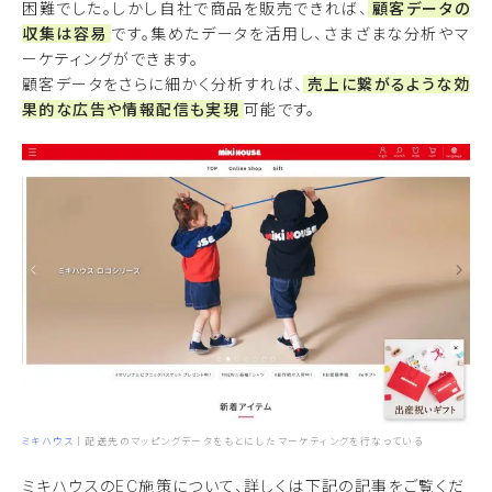
困難でした。しかし自社で商品を販売できれば、
顧客データの
収集は容易
です。集めたデータを活用し、さまざまな分析やマ
ーケティングができます。
顧客データをさらに細かく分析すれば、
売上に繋がるような効
果的な広告や情報配信も実現
可能です。
ミキハウス
｜配送先のマッピングデータをもとにしたマーケティングを行なっている
ミキハウスのEC施策について、詳しくは下記の記事をご覧くだ