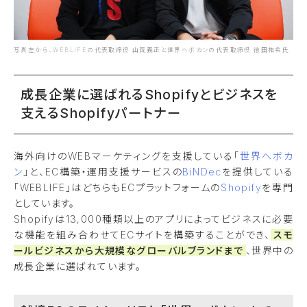
写真左から、WEBLIFEの代表取締役 山岡義正と世界へボカンの代表取締役 徳田祐希氏
成長企業に選ばれるShopifyとビジネスを
支えるShopifyパートナー
海外向けのWEBマーケティングを支援している「
世界へボカ
ン
」と、EC構築・運用支援サービスの
BiNDec
を提供している
「WEBLIFE」はどちらもECプラットフォームの
Shopify
を専門
としています。
Shopifyは13,000種類以上のアプリによってビジネスに必要
な機能を組み合わせてECサイトを構築することができ、
スモ
ールビジネスから大規模なグローバルブランドまで
、世界中の
成長企業に選ばれています。