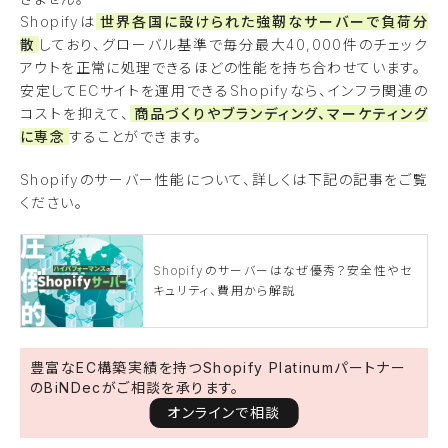
Shopifyは
世界各国に設けられた強靭なサーバーで負荷分
散
しており、グローバル基準で毎分最大40,000件のチェック
アウトを正常に処理できるほどの性能を持ち合わせています。
安定してECサイトを運用できるShopifyなら、インフラ関連の
コストを抑えて、
商品づくりやブランディング、マーケティング
に専念
することができます。
Shopifyのサーバー性能について、詳しくは下記の記事をご覧
ください。
Shopifyのサーバーはなぜ優秀？安全性やセ
キュリティ、費用から解説
豊富なEC構築実績を持つShopify Platinumパートナー
のBiNDecがご相談を承ります。
オンラインで相談