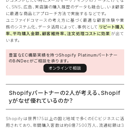
レコメンドしたい時にメールマーケティングのデータだけでな
く、SNS、広告、実店舗の購入履歴のデータも融合し、いま顧客
に最適な商品とアプローチ方法で実施するなどです。
ユニファイドコマースの考え方に基づく最適な顧客体験や業
務のシステム化、データ活用によって、事例として
リピート購入
率、平均購入金額、顧客維持率、注文処理コストに効果
が出て
います。
豊富なEC構築実績を持つShopify Platinumパートナー
のBiNDecがご相談を承ります。
オンラインで相談
Shopifyパートナーの2人が考える、Shopif
yがなぜ優れているのか？
Shopifyは世界175以上の国と地域で多くのECビジネスに活
用されており、年間購入客数は約6億7500万人、流通総額は3