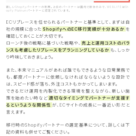
新しいShopifyパートナーの制度。上位のパートナーは国内で数社のみで、WEBLIFEはSh
opify Platinumパートナーに認定されています。
ECリプレースを任せられるパートナーと基準として、まずは自
社の規模に合った
ShopifyへのEC移行実績が十分あるか
を
確認しておくことが大切です。
ローンチ後の戦略に基づいた戦略や、
売上と運用コストのバラ
ンスも考慮したリプレースをプランニングしているか
も、しっか
り吟味しておきましょう。
また、本来マニュアルがあれば誰でもできるような日常業務で
も、都度パートナーに依頼しなければならないような設計で
は、スピード感が落ち、外注コストもかかってしまいます。
できるだけ運用を内製化できる環境を整えながら、新しい施
策を始めたい時など
適切なタイミングでパートナーが支援す
るというような関係性
が、ECサイトの成長に一番近い形だと
言えます。
移行時のShopifyパートナーの選定基準について、詳しくは下
記の資料も併せてご覧ください。