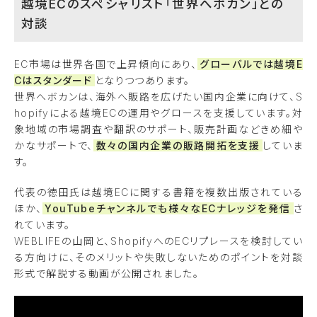
越境ECのスペシャリスト「世界へボカン」との
対談
EC市場は世界各国で上昇傾向にあり、
グローバルでは越境E
Cはスタンダード
となりつつあります。
世界へボカンは、海外へ販路を広げたい国内企業に向けて、S
hopifyによる越境ECの運用やグロースを支援しています。対
象地域の市場調査や翻訳のサポート、販売計画などきめ細や
かなサポートで、
数々の国内企業の販路開拓を支援
していま
す。
代表の徳田氏は越境ECに関する書籍を複数出版されている
ほか、
YouTubeチャンネルでも様々なECナレッジを発信
さ
れています。
WEBLIFEの山岡と、ShopifyへのECリプレースを検討してい
る方向けに、そのメリットや失敗しないためのポイントを対談
形式で解説する動画が公開されました。