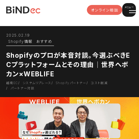
メニュー
オンライン相談
2025.02.19
Shopify情報
おすすめ
Shopifyのプロが本音対談。今選ぶべきE
Cプラットフォームとその理由｜世界へボ
カン×WEBLIFE
越境EC
システムリプレース
Shopifyパートナー
コスト削減
パートナー対談