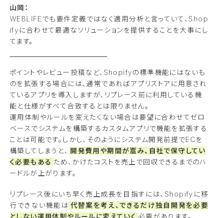
山岡：
WEBLIFEでも要件定義ではなく適用分析と言っていて、Shop
ifyに合わせて最適なソリューションを提供することを大事にし
てます。
ポイントやレビュー投稿など、Shopifyの標準機能にはないも
のを拡張する場合には、通常であればアプリストアに用意され
ているアプリを導入しますが、リプレース前に利用している機
能と仕様がすべて合致するとは限りません。
運用体制やルールを変えたくない場合は要望に合わせてゼロ
ベースでシステムを構築するカスタムアプリで機能を拡張する
ことは可能です。しかし、そのようにシステム開発前提でECを
構築してしまうと、
開発費用や期間が嵩み、自社で保守してい
く必要もある
ため、かけたコストを売上で回収できるまでのハ
ードルが上がります。
リプレース後にいち早く売上成長を目指すには、Shopifyに移
行できない機能は
代替案を考え、できるだけ独自開発を必要
としない運用体制やルールに変えていく
必要があります。