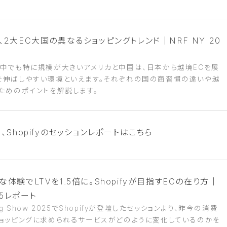
、2大EC大国の異なるショッピングトレンド｜NRF NY 20
の中でも特に規模が大きいアメリカと中国は、日本から越境ECを展
を伸ばしやすい環境といえます。それぞれの国の商習慣の違いや越
ためのポイントを解説します。
Shopifyのセッションレポートはこちら
体験でLTVを1.5倍に。Shopifyが目指すECの在り方｜
25レポート
’s Big Show 2025でShopifyが登壇したセッションより、昨今の消費
ショッピングに求められるサービスがどのように変化しているのかを