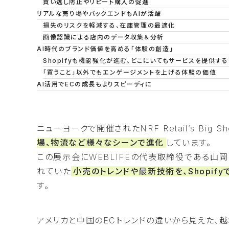
買い逃し防止やリピート購入の促進
リアルな売り場やバックエンドもAIが活躍
損失のリスクを軽減する、在庫管理の最適化
画像認識による店内のデータ収集＆分析
AI時代のブランド価値を高める「体験の創造」
Shopifyも機能強化が進む、どこにいてもサービスを提供す
「買うこと」以外でもエンゲージメントを上げる体験の価値
AI活用でECの成長もよりスピーディに
ニューヨークで開催されたNRF Retail’s Big S
場、物流など様々なシーンで進化
しています。
この展示会にWEBLIFEの代表取締役である山
れていた
小売のトレンドや最新技術を、Shopif
す。
アメリカと中国のECトレンドの違いから見えた、越