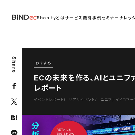
Shopifyとは
サービス
機能
事例
セミナー
ナレッ
Share
おすすめ
ECの未来を作る、AIとユニファ
レポート
イベントレポート
リアルイベント
ユニファイドコマー