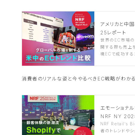
アメリカと中国
25レポート
世界のEC市場
開する際も売上
境ECで成功する
消費者のリアルな姿と今やるべきEC戦略がわかる、
エモーショナルな
NRF NY 20
NRF Retail
者のトレンドや