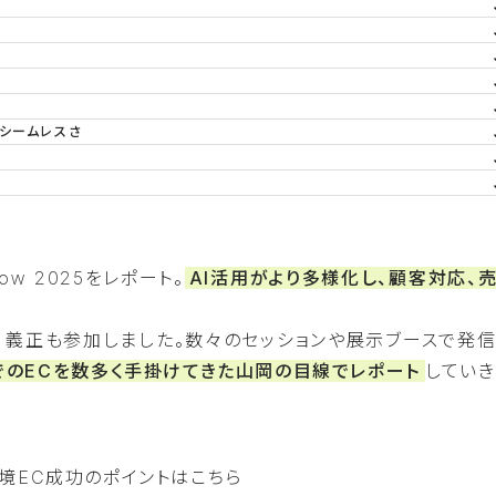
るシームレスさ
how 2025をレポート。
AI活用がより多様化し、顧客対応、
岡 義正も参加しました。数々のセッションや展示ブースで発
yでのECを数多く手掛けてきた山岡の目線でレポート
してい
境EC成功のポイントはこちら