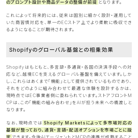
のプロンプト設計や商品データの整備が前提
となります。
これによって将来的には、従来は国別に細かく設計・運用して
いた商習慣対応を、単一のECストア上でより柔軟に吸収でき
るようになることが期待されます。
Shopifyのグローバル基盤との相乗効果
Shopifyはもともと、多言語・多通貨・各国の決済手段への対
応など、越境ECを支えるグローバル基盤を備えています。しか
し、これらはあくまで「機能」として提供されているものであり、
それをどのように組み合わせて最適な体験を設計するかは、
現時点ではEC事業者側に委ねられています。ストアフロントM
CPは、この「機能の組み合わせ」をAIが担う未来への橋渡しと
なります。
なお、現時点では
Shopify Marketsによって多市場対応の
基盤が整っており、通貨・言語・配送オプションを市場ごとに設
定
できます。今後AIエージェントとMCPの連携が成熟すること