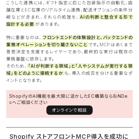
こうした連携には、ギフト指定に応じた包装指示の自動化、店
舗在庫とEC在庫のリアルタイム連携、配送オプションの条件分
岐などが含まれ、それらの処理を、
AIの判断と整合する形で
設計する必要
があります。
特に重要なのは、
フロントエンドの体験設計と、バックエンドの
業務オペレーションを切り離さないこと
です。MCPはあくまで
意思決定を支援するレイヤーであり、最終的な実行は既存の
業務基盤に依存します。
そのため、
「AIが判断する領域」と「人やシステムが実行する領
域」をどのように接続するか
も、導入の成否を分ける重要なポ
イントとなります。
ShopifyのAI機能を最大限に活かしたEC構築ならBiNDe
cへご相談ください
オンラインで相談
Shopify ストアフロントMCP導入を成功に