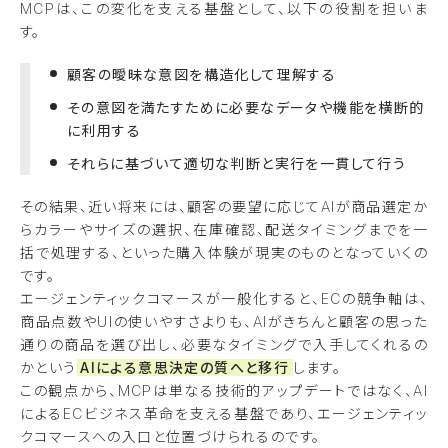
MCPは、この変化を支える基盤として、以下の役割を担いま
す。
顧客の曖昧な意図を構造化して理解する
その意図を満たすために必要なデータや機能を横断的
に利用する
それらに基づいて適切な判断と実行を一貫して行う
その結果、近い将来には、顧客の要望に応じてAIが商品選定か
らカラーやサイズの選択、在庫確認、配送タイミングまでを一
括で処理する、といった購入体験が現実のものとなっていくの
です。
エージェンティックコマースが一般化すると、ECの競争軸は、
商品点数やUIの使いやすさよりも、AIがきちんと顧客の思った
通りの商品を選び出し、必要なタイミングで入手してくれるの
かという
AIによる意思決定の質へと移行
します。
この観点から、MCPは単なる技術的アップデートではなく、AI
によるECビジネス革命を支える基盤であり、エージェンティッ
クコマースへの入口と位置づけられるのです。