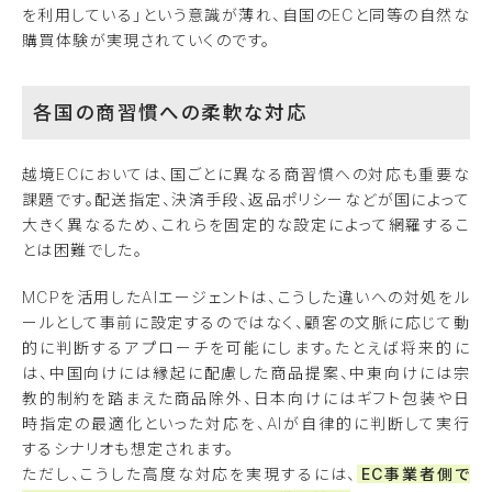
を利用している」という意識が薄れ、自国のECと同等の自然な
購買体験が実現されていくのです。
各国の商習慣への柔軟な対応
越境ECにおいては、国ごとに異なる商習慣への対応も重要な
課題です。配送指定、決済手段、返品ポリシーなどが国によって
大きく異なるため、これらを固定的な設定によって網羅するこ
とは困難でした。
MCPを活用したAIエージェントは、こうした違いへの対処をル
ールとして事前に設定するのではなく、顧客の文脈に応じて動
的に判断するアプローチを可能にします。たとえば将来的に
は、中国向けには縁起に配慮した商品提案、中東向けには宗
教的制約を踏まえた商品除外、日本向けにはギフト包装や日
時指定の最適化といった対応を、AIが自律的に判断して実行
するシナリオも想定されます。
ただし、こうした高度な対応を実現するには、
EC事業者側で