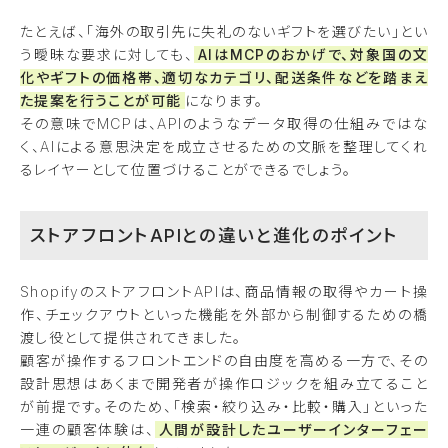
たとえば、「海外の取引先に失礼のないギフトを選びたい」とい
う曖昧な要求に対しても、
AIはMCPのおかげで、対象国の文
化やギフトの価格帯、適切なカテゴリ、配送条件などを踏まえ
た提案を行うことが可能
になります。
その意味でMCPは、APIのようなデータ取得の仕組みではな
く、AIによる意思決定を成立させるための文脈を整理してくれ
るレイヤーとして位置づけることができるでしょう。
ストアフロントAPIとの違いと進化のポイント
ShopifyのストアフロントAPIは、商品情報の取得やカート操
作、チェックアウトといった機能を外部から制御するための橋
渡し役として提供されてきました。
顧客が操作するフロントエンドの自由度を高める一方で、その
設計思想はあくまで開発者が操作ロジックを組み立てること
が前提です。そのため、「検索・絞り込み・比較・購入」といった
一連の顧客体験は、
人間が設計したユーザーインターフェー