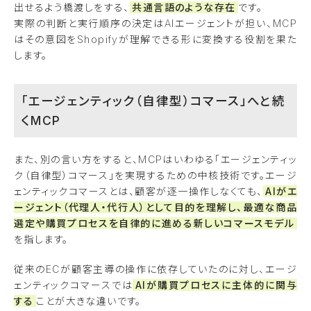
出せるよう橋渡しをする、
共通言語のような存在
です。
実際の判断と実行順序の決定はAIエージェントが担い、MCP
はその意図をShopifyが理解できる形に変換する役割を果た
します。
「エージェンティック（自律型）コマース」へと続
くMCP
また、別の言い方をすると、MCPはいわゆる「エージェンティッ
ク（自律型）コマース」を実現するための中核技術です。エージ
ェンティックコマースとは、顧客が逐一操作しなくても、
AIがエ
ージェント（代理人・代行人）として目的を理解し、最適な商品
選定や購買プロセスを自律的に進める新しいコマースモデル
を指します。
従来のECが顧客主導の操作に依存していたのに対し、エージ
ェンティックコマースでは
AIが購買プロセスに主体的に関与
する
ことが大きな違いです。