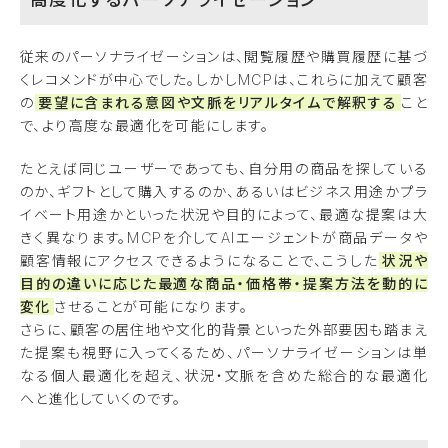
従来のパーソナライゼーションは、閲覧履歴や購買履歴に基づ
くレコメンドが中心でした。しかしMCPは、これらに加えて顧客
の
要望に含まれる意図や文脈をリアルタイムで解釈する
こと
で、より高度な最適化を可能にします。
たとえば同じユーザーであっても、自分用の商品を探している
のか、ギフトとして購入するのか、あるいはビジネス用途かプラ
イベート用途かといった状況や目的によって、最適な提案は大
きく異なります。MCPを介してAIエージェントが商品データや
顧客情報にアクセスできるようになることで、こうした
状況や
目的の違いに応じた最適な商品・価格帯・提案方法を動的に
変化
させることが可能になります。
さらに、顧客の居住地や文化的背景といった外部要因も踏まえ
た提案も視野に入ってくるため、パーソナライゼーションは単
なる個人最適化を超え、状況・文脈を含めた総合的な最適化
へと進化していくのです。