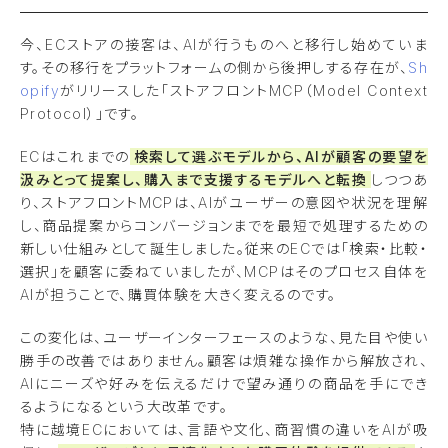
今、ECストアの接客は、AIが行うものへと移行し始めていま
す。その移行をプラットフォームの側から後押しする存在が、
Sh
opify
がリリースした「ストアフロントMCP（Model Context
Protocol）」です。
ECはこれまでの
検索して選ぶモデルから、AIが顧客の要望を
汲みとって提案し、購入まで支援するモデルへと転換
しつつあ
り、ストアフロントMCPは、AIがユーザーの意図や状況を理解
し、商品提案からコンバージョンまでを最短で処理するための
新しい仕組みとして誕生しました。従来のECでは「検索・比較・
選択」を顧客に委ねていましたが、MCPはそのプロセス自体を
AIが担うことで、購買体験を大きく変えるのです。
この変化は、ユーザーインターフェースのような、見た目や使い
勝手の改善ではありません。顧客は煩雑な操作から解放され、
AIにニーズや好みを伝えるだけで望み通りの商品を手にでき
るようになるという大改革です。
特に越境ECにおいては、言語や文化、商習慣の違いをAIが吸