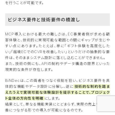
を行うことが可能です。
ビジネス要件と技術要件の橋渡し
MCP導入における最大の難しさは、EC事業者側が求める顧
客体験と、技術的に実現可能な範囲との間にギャップが生じや
すい点にあります。たとえば、単に「ギフト体験を高度化した
い」「越境ECでのCVRを改善したい」というだけの抽象的な要
件は、そのままシステム設計に落とし込むことができません。
また、技術の側にも、APIの制約やデータ構造の限界といった
現実的な条件が存在します。
BiNDecは、この両者をつなぐ役割を担い、ビジネス要件を具
体的な機能やデータ設計に分解し、逆に
技術的な制約を踏ま
えたうえで実現可能な体験設計を提示することで、プロジェク
ト全体の方向性を明確
にします。
結果として、単なる機能実装にとどまらず、実際の売上やKPI改
善につながる形での導入が可能になるのです。