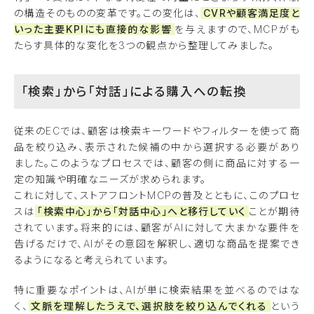
の構造そのものの変革です。この変化は、
CVRや顧客満足度と
いった主要KPIにも直接的な影響
を与えますので、MCPがも
たらす具体的な変化を3つの観点から整理してみました。
「検索」から「対話」による購入への転換
従来のECでは、顧客は検索キーワードやフィルターを使って商
品を絞り込み、表示された候補の中から選択する必要があり
ました。このようなプロセスでは、顧客の側に商品に対する一
定の知識や明確なニーズが求められます。
これに対して、ストアフロントMCPの普及とともに、このプロセ
スは
「検索中心」から「対話中心」へと移行していく
ことが期待
されています。将来的には、顧客がAIに対して大まかな要件を
告げるだけで、AIがその意図を解釈し、適切な商品を提案でき
るようになると考えられています。
特に重要なポイントは、AIが単に検索結果を並べるのではな
く、
文脈を理解したうえで、選択肢を絞り込んでくれる
という