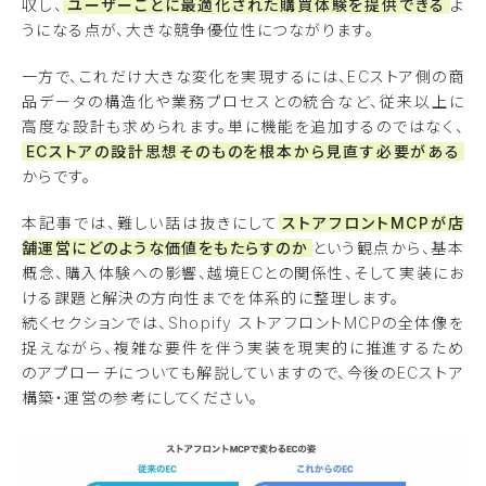
収し、
ユーザーごとに最適化された購買体験を提供できる
よ
うになる点が、大きな競争優位性につながります。
一方で、これだけ大きな変化を実現するには、ECストア側の商
品データの構造化や業務プロセスとの統合など、従来以上に
高度な設計も求められます。単に機能を追加するのではなく、
ECストアの設計思想そのものを根本から見直す必要がある
からです。
本記事では、難しい話は抜きにして
ストアフロントMCPが店
舗運営にどのような価値をもたらすのか
という観点から、基本
概念、購入体験への影響、越境ECとの関係性、そして実装にお
ける課題と解決の方向性までを体系的に整理します。
続くセクションでは、Shopify ストアフロントMCPの全体像を
捉えながら、複雑な要件を伴う実装を現実的に推進するため
のアプローチについても解説していますので、今後のECストア
構築・運営の参考にしてください。