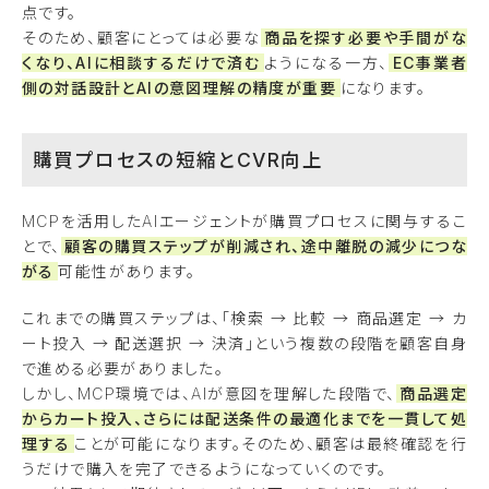
点です。
そのため、顧客にとっては必要な
商品を探す必要や手間がな
くなり、AIに相談するだけで済む
ようになる一方、
EC事業者
側の対話設計とAIの意図理解の精度が重要
になります。
購買プロセスの短縮とCVR向上
MCPを活用したAIエージェントが購買プロセスに関与するこ
とで、
顧客の購買ステップが削減され、途中離脱の減少につな
がる
可能性があります。
これまでの購買ステップは、「検索 → 比較 → 商品選定 → カ
ート投入 → 配送選択 → 決済」という複数の段階を顧客自身
で進める必要がありました。
しかし、MCP環境では、AIが意図を理解した段階で、
商品選定
からカート投入、さらには配送条件の最適化までを一貫して処
理する
ことが可能になります。そのため、顧客は最終確認を行
うだけで購入を完了できるようになっていくのです。