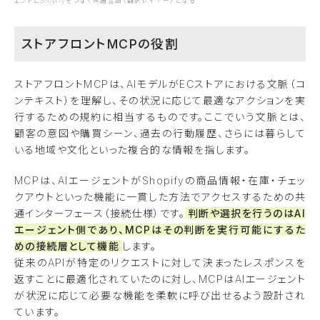
ェントとShopifyをつなぐ共通言語（翻訳レイヤー）となる
ストアフロントMCPの役割
ストアフロントMCPは、AIモデルがECストアにおける文脈（コ
ンテキスト）を理解し、その状況に応じて最適なアクションを実
行するための規約に相当するものです。ここでいう文脈とは、
顧客の意図や購買シーン、過去の行動履歴、さらには暮らして
いる地域や文化といった複合的な情報を指します。
MCPは、AIエージェントがShopifyの商品情報・在庫・チェッ
クアウトといった機能に一貫した方法でアクセスするための共
通インターフェース（接続仕様）です。
判断や選択を行うのはAI
エージェント側であり、MCPはその判断を実行可能にするた
めの接続層として機能
します。
従来のAPIが特定のリクエストに対して決まったレスポンスを
返すことに最適化されていたのに対し、MCPはAIエージェント
が状況に応じて必要な機能を柔軟に呼び出せるよう設計され
ています。