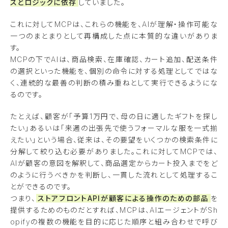
スとロジックに依存
していました。
これに対してMCPは、これらの機能を、AIが理解・操作可能な
一つのまとまりとして再構成した点に本質的な違いがありま
す。
MCPの下でAIは、商品検索、在庫確認、カート追加、配送条件
の選択といった機能を、個別の命令に対する処理としてではな
く、連続的な最善の判断の積み重ねとして実行できるようにな
るのです。
たとえば、顧客が「予算1万円で、母の日に適したギフトを探し
たい」あるいは「来週の出張先で使うフォーマルな服を一式揃
えたい」という場合、従来は、その要望をいくつかの検索条件に
分解して絞り込む必要がありました。これに対してMCPでは、
AIが顧客の意図を解釈して、商品選定からカート投入までをど
のように行うべきかを判断し、一貫した流れとして処理するこ
とができるのです。
つまり、
ストアフロントAPIが顧客による操作のための部品
を
提供するためのものだとすれば、MCPは、AIエージェントがSh
opifyの複数の機能を目的に応じた順序と組み合わせで呼び