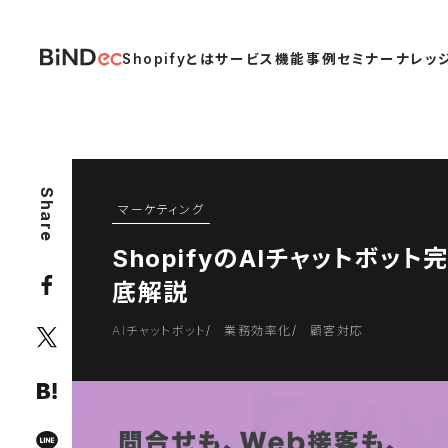
Shopifyとは
サービス
機能
事例
セミナー
ナレッ
Share
マーケティング
ShopifyのAIチャットボ
底解説
AIチャットボット
業務効率化
顧客対応