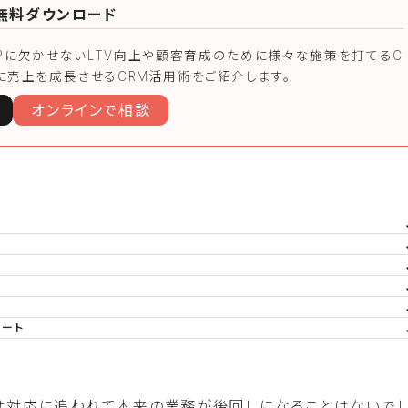
を無料ダウンロード
Pに欠かせないLTV向上や顧客育成のために様々な施策を打てるC
に売上を成長させるCRM活用術をご紹介します。
オンラインで相談
ポート
合わせ対応に追われて本来の業務が後回しになることはないで