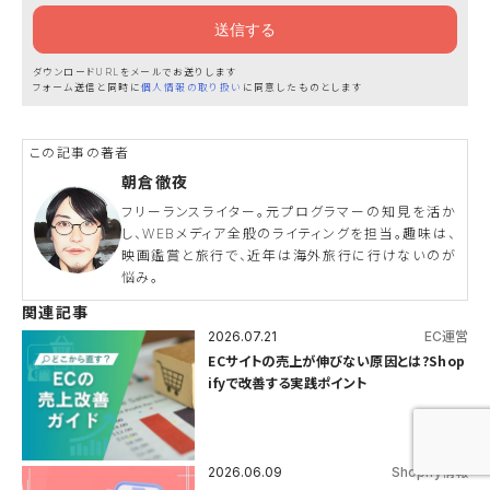
ダウンロードURLをメールでお送りします
フォーム送信と同時に
個人情報の取り扱い
に同意したものとします
朝倉徹夜
フリーランスライター。元プログラマーの知見を活か
し、WEBメディア全般のライティングを担当。趣味は、
映画鑑賞と旅行で、近年は海外旅行に行けないのが
悩み。
関連記事
2026.07.21
EC運営
ECサイトの売上が伸びない原因とは?Shop
ifyで改善する実践ポイント
2026.06.09
Shopify情報