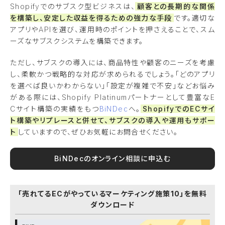
Shopifyでのサブスク型ビジネスは、
顧客との長期的な関係
を構築し、安定した収益を得るための強力な手段
です。適切な
アプリやAPIを選び、運用時のポイントを押さえることで、スム
ーズなサブスクシステムを構築できます。
ただし、サブスクの導入には、商品特性や顧客のニーズを考慮
し、柔軟かつ戦略的な対応が求められるでしょう。「どのアプリ
を選べば良いかわからない」「設定が複雑で不安」などお悩み
がある際には、Shopify Platinumパートナーとして豊富なE
Cサイト構築の実績をもつ
BiNDec
へ。
ShopifyでのECサイ
ト構築やリプレースと併せて、サブスクの導入や運用もサポー
ト
していますので、ぜひお気軽にお問合せください。
BiNDecのオンライン相談に申込む
「売れてるECがやっているマーケティング施策10」を無料
ダウンロード