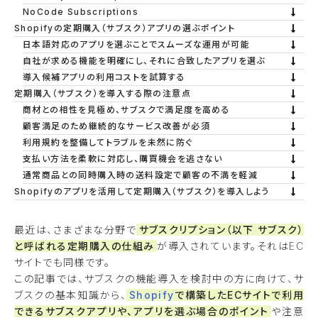
NoCode Subscriptions
Shopifyの定期購入（サブスク）アプリの選ぶポイント
日本語対応のアプリを選ぶことでスムーズな運用が可能
自社が求める機能を明確にし、それに合致したアプリを選ぶ
導入候補アプリの利用コストを試算する
定期購入（サブスク）を導入する際の注意点
商材との相性を見極め、サブスクで満足度を高める
顧客満足のため継続的なサービス改善が必須
利用規約を整備してトラブルを未然に防ぐ
支払い方法を柔軟に対応し、購買機会を逃さない
通常商品との同時購入時の送料設定で顧客の不満を軽減
Shopifyのアプリを活用して定期購入（サブスク）を導入しよう
最近は、さまざまな分野で
サブスクリプション（以下 サブスク）
と呼ばれる定期購入の仕組み
が導入されています。それはEC
サイトでも同様です。
この記事では、サブスクの機能導入を検討中の方に向けて、サ
ブスクの基本知識から、
Shopify
で構築したECサイトで利用
できるサブスクアプリや、アプリを選ぶ場合のポイント
や注意