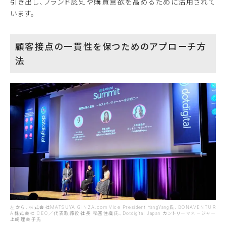
引き出し、ブランド認知や購買意欲を高めるために活用されて
います。
顧客接点の一貫性を保つためのアプローチ方
法
左から、株式会社MATSUYA GINZA.com Vice President YangYang氏、BONAVENTUR
A株式会社 CEO／代表取締役社長 稲富佳織氏、Dotdigital Japan カントリーマネージャー
上崎理会子氏