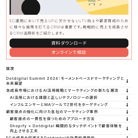
EC運用において売上UPに欠かせないLTV向上や顧客育成のため
に様々な施策を打てるCRMは重要です。戦略的に売上を成長させ
るCRM活用術をご紹介します。
資料ダウンロード
オンラインで相談
目次
Dotdigital Summit 2024：モーメントベースドマーケティングと
未来展望
急成長市場におけるAI活用戦略とマーケティングの新たな潮流
AI活用における課題と正しいテクノロジーの選択
インフルエンサーとMAツールでZ世代をターゲティング
顧客接点の強化に向けた各社のマーケティング事例
顧客接点の一貫性を保つためのアプローチ方法
Shopify × Dotdigital 瞬間的なタッチポイントで顧客体験を
向上させる工夫
ECの成長を促進するDotdigitalの効果的運用術