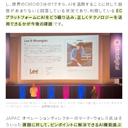
し、世界のCMOの3分の1ですら、AIを活用することに対して自
信があまりないと回答している状況であり、利用している
EC
プラットフォームにAIをどう織り込み、正しくテクノロジーを活
用できるかが今後の課題
です。
Dotdigital JAPACオペレーションディレクター マード・ウォレス氏（左）とシニア・カスタマ
ー・サクセス・マネージャー 高野明日佳氏（右）
JAPAC オペレーションディレクターのマード・ウォレス氏はそ
ういった
課題に対して、ピンポイントに解決できるAI機能選ぶ