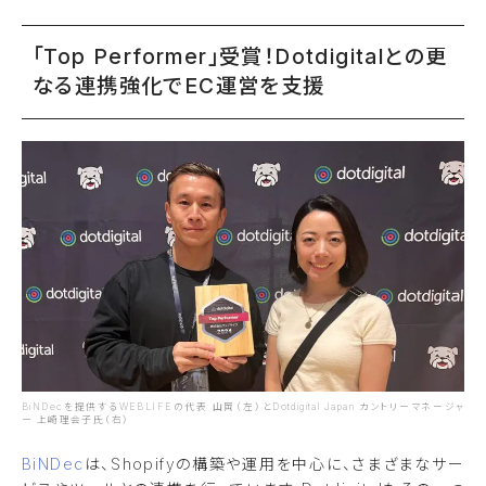
「Top Performer」受賞！Dotdigitalとの更
なる連携強化でEC運営を支援
BiNDecを提供するWEBLIFEの代表 山岡（左）とDotdigital Japan カントリーマネージャ
ー 上崎理会子氏（右）
BiNDec
は、Shopifyの構築や運用を中心に、さまざまなサー