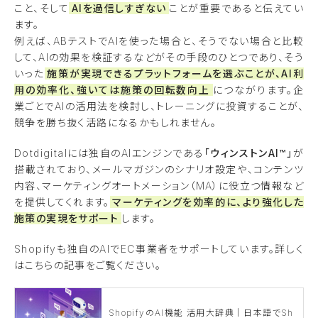
こと、そして
AIを過信しすぎない
ことが重要であると伝えてい
ます。
例えば、ABテストでAIを使った場合と、そうでない場合と比較
して、AIの効果を検証するなどがその手段のひとつであり、そう
いった
施策が実現できるプラットフォームを選ぶことが、AI利
用の効率化、強いては施策の回転数向上
につながります。企
業ごとでAIの活用法を検討し、トレーニングに投資することが、
競争を勝ち抜く活路になるかもしれません。
Dotdigitalには独自のAIエンジンである
「ウィンストンAI™」
が
搭載されており、メールマガジンのシナリオ設定や、コンテンツ
内容、マーケティングオートメーション（MA）に役立つ情報など
を提供してくれます。
マーケティングを効率的に、より強化した
施策の実現をサポート
します。
Shopifyも独自のAIでEC事業者をサポートしています。詳しく
はこちらの記事をご覧ください。
ShopifyのAI機能 活用大辞典｜日本語でSh