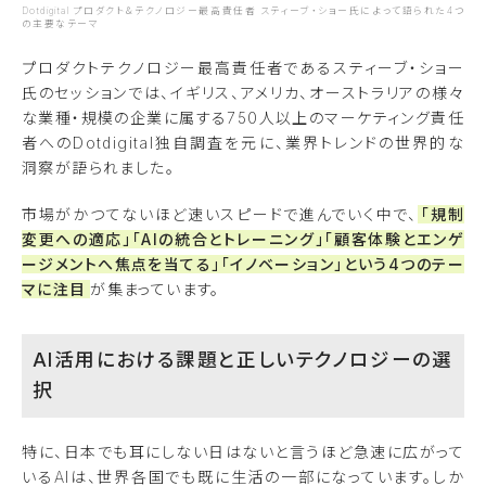
Dotdigital プロダクト＆テクノロジー最高責任者 スティーブ・ショー氏によって語られた4つ
の主要なテーマ
プロダクトテクノロジー最高責任者であるスティーブ・ショー
氏のセッションでは、イギリス、アメリカ、オーストラリアの様々
な業種・規模の企業に属する750人以上のマーケティング責任
者へのDotdigital独自調査を元に、業界トレンドの世界的な
洞察が語られました。
市場がかつてないほど速いスピードで進んでいく中で、
「規制
変更への適応」「AIの統合とトレーニング」「顧客体験とエンゲ
ージメントへ焦点を当てる」「イノベーション」という4つのテー
マに注目
が集まっています。
AI活用における課題と正しいテクノロジーの選
択
特に、日本でも耳にしない日はないと言うほど急速に広がって
いるAIは、世界各国でも既に生活の一部になっています。しか