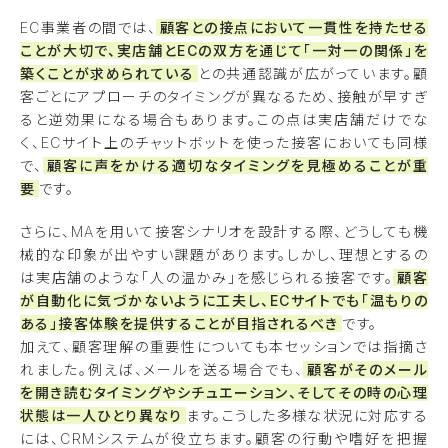
EC事業者の間では、
顧客との接点において一貫性を持たせる
ことが大切で、実店舗とECの双方を通じて「一対一の関係」を
築くことが求められている
との共通認識が広がっています。顧
客ごとにアプローチのタイミングが異なるため、接触が早すぎ
ると逆効果になる場合もあります。この点は実店舗だけでな
く、ECサイト上のチャットボットを使った接客においても同様
で、
顧客に声をかける適切なタイミングを見極めることが重
要
です。
さらに、MAを用いて接客シナリオを設計する際、どうしても機
械的な印象が出やすい課題があります。しかし、理想とするの
は実店舗のような「人の温かみ」を感じられる接客です。
顧客
が自動化に気づかないように工夫し、ECサイトでも「温もりの
ある」接客体験を提供することが目指されるべき
です。
加えて、顧客理解の重要性についても本セッションでは指摘さ
れました。例えば、メールを送る場合でも、
顧客がそのメール
を開き読むタイミングやシチュエーション、そしてその時の心理
状態は一人ひとり異なり
ます。こうした多様な状況に対応する
には、CRMシステムが役立ちます。顧客の行動や嗜好を把握