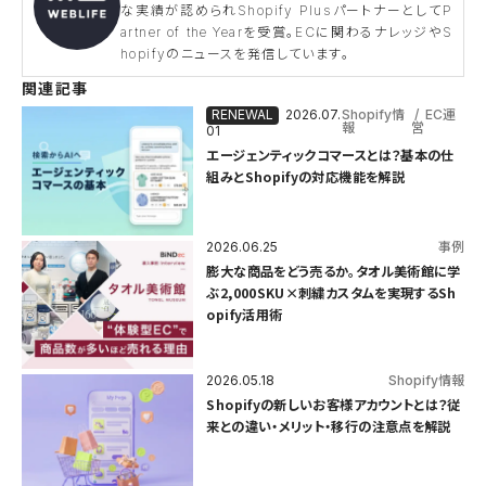
な実績が認められShopify PlusパートナーとしてP
artner of the Yearを受賞。ECに関わるナレッジやS
hopifyのニュースを発信しています。
関連記事
2026.07.
Shopify情
EC運
報
営
01
エージェンティックコマースとは？基本の仕
組みとShopifyの対応機能を解説
2026.06.25
事例
膨大な商品をどう売るか。タオル美術館に学
ぶ2,000SKU×刺繍カスタムを実現するSh
opify活用術
2026.05.18
Shopify情報
Shopifyの新しいお客様アカウントとは？従
来との違い・メリット・移行の注意点を解説