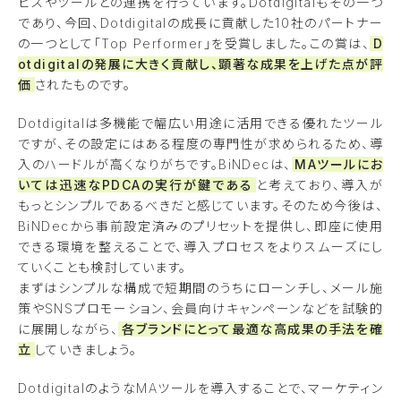
ビスやツールとの連携を行っています。Dotdigitalもその一つ
であり、今回、Dotdigitalの成長に貢献した10社のパートナー
の一つとして「Top Performer」を受賞しました。この賞は、
D
otdigitalの発展に大きく貢献し、顕著な成果を上げた点が評
価
されたものです。
Dotdigitalは多機能で幅広い用途に活用できる優れたツール
ですが、その設定にはある程度の専門性が求められるため、導
入のハードルが高くなりがちです。BiNDecは、
MAツールにお
いては迅速なPDCAの実行が鍵である
と考えており、導入が
もっとシンプルであるべきだと感じています。そのため今後は、
BiNDecから事前設定済みのプリセットを提供し、即座に使用
できる環境を整えることで、導入プロセスをよりスムーズにし
ていくことも検討しています。
まずはシンプルな構成で短期間のうちにローンチし、メール施
策やSNSプロモーション、会員向けキャンペーンなどを試験的
に展開しながら、
各ブランドにとって最適な高成果の手法を確
立
していきましょう。
DotdigitalのようなMAツールを導入することで、マーケティン