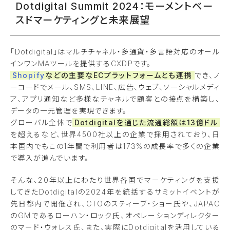
Dotdigital Summit 2024：モーメントベー
スドマーケティングと未来展望
「Dotdigital」はマルチチャネル・多通貨・多言語対応のオール
インワンMAツールを提供するCXDPです。
Shopify
などの主要なECプラットフォームとも連携
でき、ノ
ーコードでメール、SMS、LINE、広告、ウェブ、ソーシャルメディ
ア、アプリ通知など多様なチャネルで顧客との接点を構築し、
データの一元管理を実現できます。
グローバル全体で
Dotdigitalを通じた流通総額は13億ドル
を超えるなど、世界4500社以上の企業で採用されており、日
本国内でもこの1年間で利用者は173%の成長率で多くの企業
で導入が進んでいます。
そんな、20年以上にわたり世界各国でマーケティングを支援
してきたDotdigitalの2024年を統括するサミットイベントが
先日都内で開催され、CTOのスティーブ・ショー氏や、JAPAC
のGMであるローハン・ロック氏、オペレーションディレクター
のマード・ウォレス氏、また、実際にDotdigitalを活用している