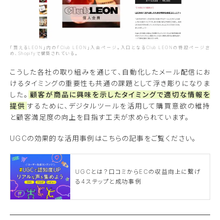
「買えるLEON」内の「Club LEON」入会ページ。入口となるClub LEONの特設ページ含
め、Shopifyで構築されている。
こうした各社の取り組みを通じて、自動化したメール配信にお
けるタイミングの重要性も共通の課題として浮き彫りになりま
した。
顧客が商品に興味を示したタイミングで適切な情報を
提供
するために、デジタルツールを活用して購買意欲の維持
と顧客満足度の向上を目指す工夫が求められています。
UGCの効果的な活用事例はこちらの記事をご覧ください。
UGCとは？口コミからECの収益向上に繋げ
る4ステップと成功事例