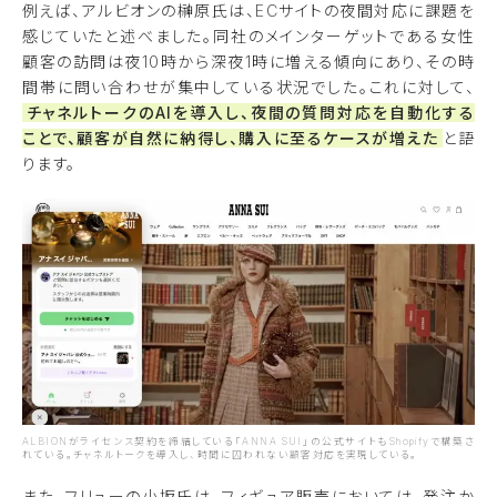
例えば、アルビオンの榊原氏は、ECサイトの夜間対応に課題を
感じていたと述べました。同社のメインターゲットである女性
顧客の訪問は夜10時から深夜1時に増える傾向にあり、その時
間帯に問い合わせが集中している状況でした。これに対して、
チャネルトークのAIを導入し、夜間の質問対応を自動化する
ことで、顧客が自然に納得し、購入に至るケースが増えた
と語
ります。
ALBIONがライセンス契約を締結している「ANNA SUI」の公式サイトもShopifyで構築さ
れている。チャネルトークを導入し、時間に囚われない顧客対応を実現している。
また、フリューの小坂氏は、フィギュア販売においては、発注か