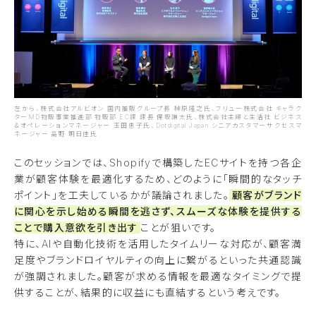
左から、株式会社アルビオン 国内推販グループ長 榊原隆之氏、フリュー株式会社 キャラク
ターMD物販事業推進部 物販部 EC課 課長 保坂謙太氏、株式会社主婦と生活社 ビジネス
＆オペレーションマネージャー 玉田恵子氏、Dotdigital Japan シニアカスタマーサクセスマ
ネージャー 高野 明日佳氏
このセッションでは、Shopifyで構築したECサイトを持つ各企
業が顧客体験を最適化するため、どのように「瞬間的なタッチ
ポイント」を工夫しているかが議論されました。
顧客がブランド
に関心を示し始める瞬間を逃さず、スムーズな体験を提供する
ことで購入意欲を引き出す
ことが狙いです。
特に、AIや自動化技術を活用したタイムリーな対応が、顧客満
足度やブランドロイヤルティの向上に繋がるといった共通認識
が強調されました。顧客が求める情報を最適なタイミングで提
供することが、結果的に収益にも直結するという考えです。