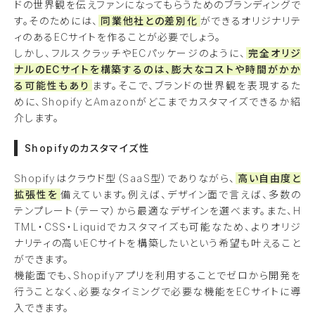
ドの世界観を伝えファンになってもらうためのブランディングで
す。そのためには、
同業他社との差別化
ができるオリジナリテ
ィのあるECサイトを作ることが必要でしょう。
しかし、フルスクラッチやECパッケージのように、
完全オリジ
ナルのECサイトを構築するのは、膨大なコストや時間がかか
る可能性もあり
ます。そこで、ブランドの世界観を表現するた
めに、ShopifyとAmazonがどこまでカスタマイズできるか紹
介します。
Shopifyのカスタマイズ性
Shopifyはクラウド型（SaaS型）でありながら、
高い自由度と
拡張性を
備えています。例えば、デザイン面で言えば、多数の
テンプレート（テーマ）から最適なデザインを選べます。また、H
TML・CSS・Liquidでカスタマイズも可能なため、よりオリジ
ナリティの高いECサイトを構築したいという希望も叶えること
ができます。
機能面でも、Shopifyアプリを利用することでゼロから開発を
行うことなく、必要なタイミングで必要な機能をECサイトに導
入できます。