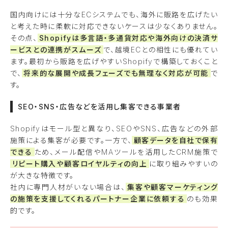
国内向けには十分なECシステムでも、海外に販路を広げたい
と考えた時に柔軟に対応できないケースは少なくありません。
その点、
Shopifyは多言語・多通貨対応や海外向けの決済サ
ービスとの連携がスムーズ
で、越境ECとの相性にも優れてい
ます。最初から販路を広げやすいShopifyで構築しておくこと
で、
将来的な展開や成長フェーズでも無理なく対応が可能
で
す。
SEO・SNS・広告などを活用し集客できる事業者
Shopifyはモール型と異なり、SEOやSNS、広告などの外部
施策による集客が必要です。一方で、
顧客データを自社で保有
できる
ため、メール配信やMAツールを活用したCRM施策で
リピート購入や顧客ロイヤルティの向上
に取り組みやすいの
が大きな特徴です。
社内に専門人材がいない場合は、
集客や顧客マーケティング
の施策を支援してくれるパートナー企業に依頼する
のも効果
的です。