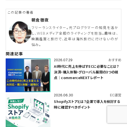
朝倉徹夜
フリーランスライター。元プログラマーの知見を活か
し、WEBメディア全般のライティングを担当。趣味は、
映画鑑賞と旅行で、近年は海外旅行に行けないのが
悩み。
関連記事
2026.07.29
おすすめ
AI時代に売上を伸ばすECに必要なことは？
決済・購入体験・グローバル展開の3つの視
点｜commerceNEXTレポート
2026.06.30
EC運営
Shopifyストアとは？企業で導入を検討する
時に確認すべきポイント