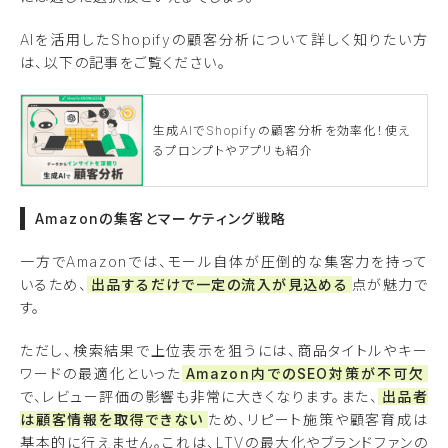
AIを活用したShopifyの顧客分析について詳しく知りたい方
は、以下の記事をご覧ください。
生成AIでShopifyの顧客分析を効率化！使え
るプロンプトやアプリも紹介
Amazonの集客とマーケティング戦略
一方でAmazonでは、モール自体が圧倒的な集客力を持って
いるため、
出品するだけで一定の流入が見込める
点が魅力で
す。
ただし、検索結果で上位表示を狙うには、商品タイトルやキー
ワードの最適化といった
Amazon内でのSEO対策が不可欠
で、レビュー評価の影響も非常に大きくなります。また、
出品者
は顧客情報を取得できない
ため、リピート施策や顧客育成は
基本的に行えません。これは、LTVの最大化やブランドファンの