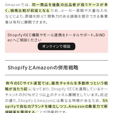
Amazonでは、
同一商品を複数の出品者が扱うケースが多
く、価格比較が前提となる
ため、メーカー直販や大量仕入れ
などにより、原価を抑えて競争力のある価格を提示できる事業
者は有利に展開できます。
ShopifyのEC構築やモール連携をトータルサポート。BiND
ecへご相談ください
オンラインで相談
ShopifyとAmazonの併用戦略
昨今のECサイト運営では、販売チャネルを多数持つという戦
略が当たり前
になっており、ShopifyでECを運用しているマー
チャントの90％が2つ以上のチャネル展開をしています。前述
の通り、ShopifyとAmazonには異なる特徴があるため、
Sh
opifyで自社のブランドを確立しつつ、Amazonの集客力で新
規顧客を獲得する
ことが効果的です。