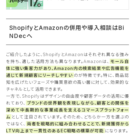
ShopifyとAmazonの併用や導入相談はBi
NDecへ
ご紹介したように、ShopifyとAmazonはそれぞれ異なる強み
を持ち、適した活用方法も異なります。Amazonは、
モール自
体に強い集客力があり、Amazon内の検索結果や広告機能を
通じて新規顧客にリーチしやすい
のが特徴です。特に、商品認
知を広げたいフェーズや購買意欲の高い層に対して、効果的な
チャネルとして活用できます。
一方で、Shopifyはデザインの自由度や顧客データの活用に優
れており、
ブランドの世界観を表現しながら、顧客との関係を
深めて中長期的な事業成長を支えるコマースプラットフォー
ム
として注目されています。そのため、どちらか一方を選ぶの
ではなく、
両者を戦略的に組み合わせることで、新規獲得から
LTV向上まで一貫性のあるEC戦略の構築が可能
になります。