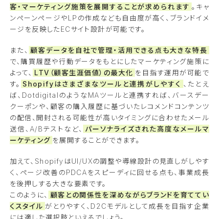
客・マーケティング施策を展開することが求められます
。キャ
ンペーンページやLPの作成なども自由度が高く、ブランドイメ
ージを反映したECサイト設計が可能です。
また、
顧客データを自社で管理・活用できる点も大きな特長
で、購買履歴や行動データをもとにしたマーケティング施策に
よって、
LTV（顧客生涯価値）の最大化
を目指す運用が可能で
す。
Shopifyはさまざまなツールと連携がしやすく
、たとえ
ば、DotdigitalのようなMAツールと連携すれば、バースデー
クーポンや、顧客の購入履歴に基づいたレコメンドコンテンツ
の配信、開封される可能性が高いタイミングに合わせたメール
送信、A/Bテストなど、
パーソナライズされた高度なメールマ
ーケティング
を展開することができます。
加えて、ShopifyはUI/UXの調整や導線設計の見直しがしやす
く、ページ改善のPDCAをスピーディに回せる点も、事業成長
を後押しする大きな要素です。
このように、
顧客との関係性を深めながらブランドを育ててい
くスタイル
がとりやすく、D2Cモデルとして成長を目指す企業
には適した選択肢といえるでしょう。