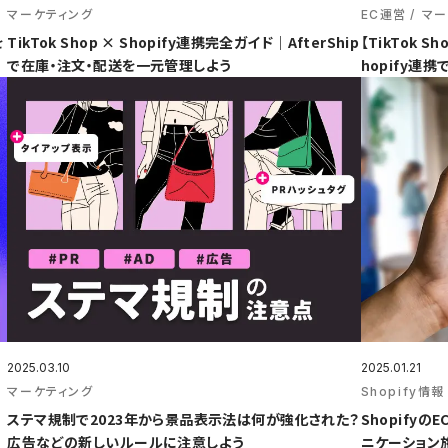
マーケティング
EC運営
マー
を
TikTok Shop × Shopify連携完全ガイド｜AfterShip
【TikTok
で在庫・注文・配送を一元管理しよう
hopify連
2025.03.10
2025.01.21
マーケティング
Shopify情報
ステマ規制で2023年から景品表示法は何が強化された？
Shopify
広告などの新しいルールに注意しよう
ニケーション