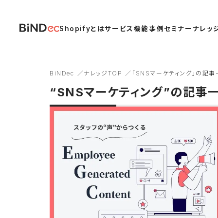
Shopifyとは
サービス
機能
事例
セミナー
ナレッ
BiNDec
ナレッジTOP
「SNSマーケティング」の記事
“SNSマーケティング”の記事
Shopify Plus
Shopifyアプリ
システムリ