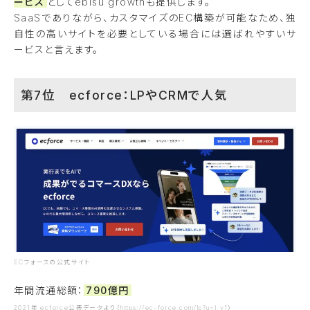
ービス
としてebisu growthも提供します。
SaaSでありながら、カスタマイズのEC構築が可能なため、独
自性の高いサイトを必要としている場合には選ばれやすいサ
ービスと言えます。
第7位 ecforce：LPやCRMで人気
ECフォースの公式サイト
年間流通総額：
790億円
2021年 ecforce公表データより（https://ec-force.com/lp?u=l_v1）