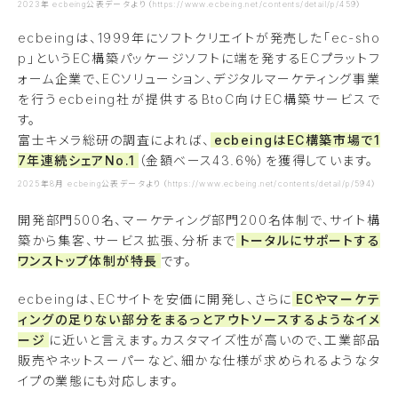
2023年 ecbeing公表データより（https://www.ecbeing.net/contents/detail/p/459）
ecbeingは、1999年にソフトクリエイトが発売した「ec-sho
p」というEC構築パッケージソフトに端を発するECプラットフ
ォーム企業で、ECソリューション、デジタルマーケティング事業
を行うecbeing社が提供するBtoC向けEC構築サービスで
す。
富士キメラ総研の調査によれば、
ecbeingはEC構築市場で1
7年連続シェアNo.1
（金額ベース43.6％）を獲得しています。
2025年8月 ecbeing公表データより（https://www.ecbeing.net/contents/detail/p/594）
開発部門500名、マーケティング部門200名体制で、サイト構
築から集客、サービス拡張、分析まで
トータルにサポートする
ワンストップ体制が特長
です。
ecbeingは、ECサイトを安価に開発し、さらに
ECやマーケテ
ィングの足りない部分をまるっとアウトソースするようなイメ
ージ
に近いと言えます。カスタマイズ性が高いので、工業部品
販売やネットスーパーなど、細かな仕様が求められるようなタ
イプの業態にも対応します。