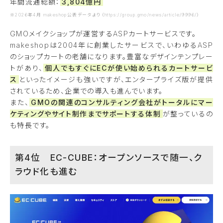
年間流通総額：
3,804億円
※2026年4月 makeshop公表データより（https://group.gmo/news/article/9996/）
GMOメイクショップが運営するASPカートサービスです。
makeshopは2004年に創業したサービスで、いわゆるASP
のショップカートの老舗になります。豊富なデザインテンプレー
トがあり、
個人でもすぐにECが使い始められるカートサービ
ス
といったイメージも強いですが、エンタープライズ版が提供
されているため、企業での導入も進んでいます。
また、
GMOの関連のコンサルティング会社がトータルにマー
ケティングやサイト制作までサポートする体制
が整っているの
も特長です。
第4位 EC-CUBE：オープンソースで随一、ク
ラウド化も進む