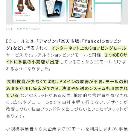
ECモール大手のAmazon
ECモールとは、
「アマゾン」「楽天市場」「Yahoo!ショッピン
グ」など
に代表される、
インターネット上のショッピングモール
サービスです。リアルのショッピングモールと同様、
１つのECサ
イトに多数の小売店が出店
していることからECモールと呼ば
れるようになりました。
初期投資が少なくて済む、ドメインの取得が不要、モールの知
名度を利用し集客ができる、決済や配送のシステムも用意され
ている
などのメリットがある反面、継続的な管理費を徴収され
る、広告やプロモーションを自社主導で行えない、デザインが
改変しづらく独自ブランド性を出しづらいといったデメリットが
あります。
小規模事業者から大企業までECモールを利用しますが、事業