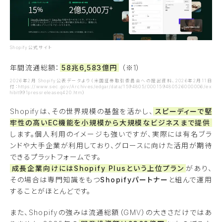
Shopify公式サイト
年間流通総額：
58兆6,583億円
（※1）
2026年2月 Shopify公表データより（米国証券取引委員会への提出資料、2026年2月11日
付：https://www.sec.gov/Archives/edgar/data/1594805/000159480526000006/ex
hibit991pressreleaseq420.htm）
Shopifyは、その世界規模の基盤を活かし、
スピーディーで堅
牢性の高いEC機能を小規模から大規模なビジネスまで提供
します。個人利用のイメージも強いですが、実際には有名ブラ
ンドや大手企業が利用しており、グロースに向けた活用が期待
できるプラットフォームです。
成長企業向けにはShopify Plusという上位プラン
があり、
その場合は専門知識をもつ
Shopifyパートナー
と組んで運用
することがほとんどです。
また、Shopifyの強みは流通総額（GMV）の大きさだけではあ