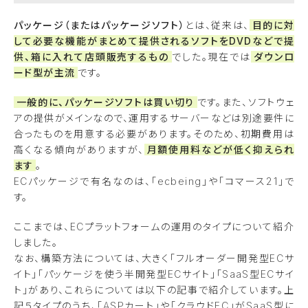
パッケージ（またはパッケージソフト）
とは、従来は、
目的に対
して必要な機能がまとめて提供されるソフトをDVDなどで提
供、箱に入れて店頭販売するもの
でした。現在では
ダウンロ
ード型が主流
です。
一般的に、パッケージソフトは買い切り
です。また、ソフトウェ
アの提供がメインなので、運用するサーバーなどは別途要件に
合ったものを用意する必要があります。そのため、初期費用は
高くなる傾向がありますが、
月額使用料などが低く抑えられ
ます
。
ECパッケージで有名なのは、「ecbeing」や「コマース21」で
す。
ここまでは、ECプラットフォームの運用のタイプについて紹介
しました。
なお、構築方法については、大きく「フルオーダー開発型ECサ
イト」「パッケージを使う半開発型ECサイト」「SaaS型ECサイ
ト」があり、これらについては以下の記事で紹介しています。上
記５タイプのうち、「ASPカート」や「クラウドEC」がSaaS型に