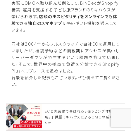
実際にOMOへ取り組んだ例として、BiNDecがShopify
構築・運用を支援する子ども服ブランドのミキハウスが
挙げられます。
店頭のホスピタリティをオンラインでも体
験できる独自のスマホアプリ
やe-ギフト機能を導入して
います。
同社は2004年からフルスクラッチで自社ECを運用して
いましたが、福袋予約などの商戦期にアクセスが集中し
サーバーダウンが発生するという課題を抱えていまし
た。そこで、世界中の拠点で負荷を分散できるShopify
Plusへリプレースを進めました。
背景を紹介した記事もございます。ぜひ併せてご覧くださ
い。
ECと実店舗で喜ばれるショッピング体験を実
現。子供服ミキハウスによるOMOの成功シナ
リオ