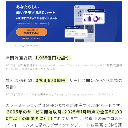
カラーミーショップの公式サイト
年間流通総額：
1,955億円（推計）
2023年 決算発表資料（https://pepabo.com/ir/library/presentation/）のEC部門流通額
からsuzuri、minne分を差し引いたもの
累計流通総額：
3兆6,673億円
（サービス開始から20年間の
累計）
2025年1月 GMOペパボ公表データより（https://group.gmo/news/article/9358/）
カラーミーショップはGMOペパボが運営するASPカートです。
2005年のサービス開始以降、2025年1月時点で全国50,00
0店以上の事業者に利用
されています。月額費用の面でコスト
パフォーマンスに優れ、デザインテンプレートも豊富でCMS連