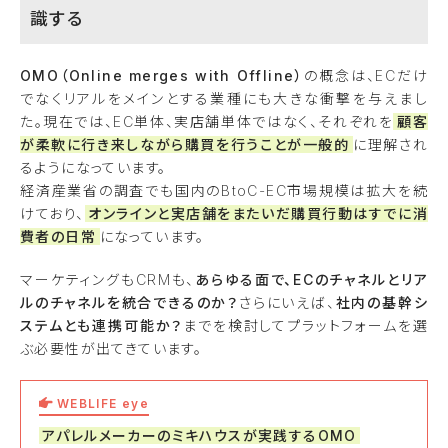
識する
OMO（Online merges with Offline）
の概念は、ECだけ
でなくリアルをメインとする業種にも大きな衝撃を与えまし
た。現在では、EC単体、実店舗単体ではなく、それぞれを
顧客
が柔軟に行き来しながら購買を行うことが一般的
に理解され
るようになっています。
経済産業省の調査でも国内のBtoC-EC市場規模は拡大を続
けており、
オンラインと実店舗をまたいだ購買行動はすでに消
費者の日常
になっています。
マーケティングもCRMも、
あらゆる面で、ECのチャネルとリア
ルのチャネルを統合できるのか？
さらにいえば、
社内の基幹シ
ステムとも連携可能か？
までを検討してプラットフォームを選
ぶ必要性が出てきています。
WEBLIFE eye
アパレルメーカーのミキハウスが実践するOMO