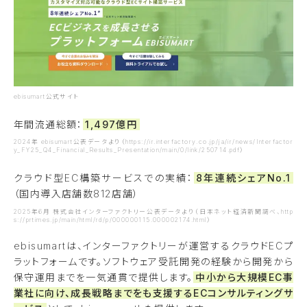
ebisumart公式サイト
年間流通総額：
1,497億円
2024年 ebisumart公表データより（https://ir.interfactory.co.jp/ja/ir/news/Interfactor
y_FY25_Q4_Financial_Results_Presentation/main/0/link/250714.pdf）
クラウド型EC構築サービスでの実績：
8年連続シェアNo.1
（国内導入店舗数812店舗）
2025年6月 株式会社インターファクトリー公表データより（日本ネット経済新聞調べ、http
s://prtimes.jp/main/html/rd/p/000000115.000002174.html）
ebisumartは、インターファクトリーが運営するクラウドECプ
ラットフォームです。ソフトウェア受託開発の経験から開発から
保守運用までを一気通貫で提供します。
中小から大規模EC事
業社に向け、成長戦略までをも支援するECコンサルティングサ