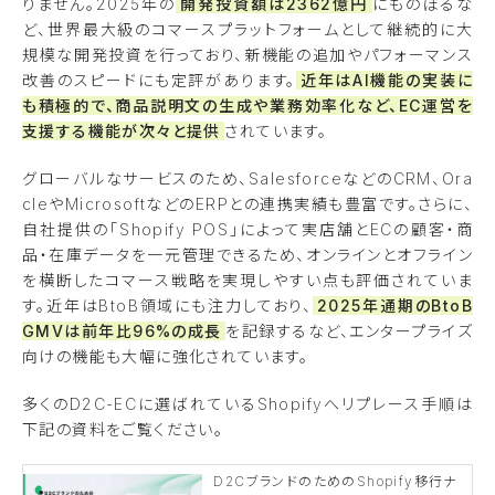
りません。2025年の
開発投資額は2362億円
にものぼるな
ど、世界最大級のコマースプラットフォームとして継続的に大
規模な開発投資を行っており、新機能の追加やパフォーマンス
改善のスピードにも定評があります。
近年はAI機能の実装に
も積極的で、商品説明文の生成や業務効率化など、EC運営を
支援する機能が次々と提供
されています。
グローバルなサービスのため、SalesforceなどのCRM、Ora
cleやMicrosoftなどのERPとの連携実績も豊富です。さらに、
自社提供の「Shopify POS」によって実店舗とECの顧客・商
品・在庫データを一元管理できるため、オンラインとオフライン
を横断したコマース戦略を実現しやすい点も評価されていま
す。近年はBtoB領域にも注力しており、
2025年通期のBtoB
GMVは前年比96%の成長
を記録するなど、エンタープライズ
向けの機能も大幅に強化されています。
多くのD2C-ECに選ばれているShopifyへリプレース手順は
下記の資料をご覧ください。
D2CブランドのためのShopify移行ナ