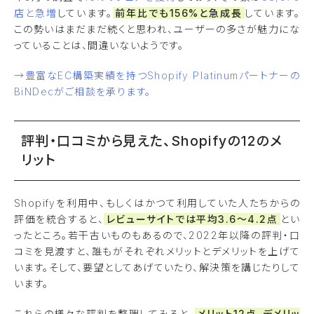
店と急増
しています。
前年比でも156%と急成長
しています。
この勢いはまだまだ続くと思われ、ユーザーの多さが魅力にな
っていることは、間違いないようです。
→豊富なEC構築実績を持つShopify Platinumパートナーの
BiNDecがご相談を承ります。
評判・口コミから見えた、Shopifyの12のメ
リット
Shopifyを利用中、もしくはかつて利用していた人たちからの
評価を統合すると、
レビューサイトでは平均3.6〜4.2点
とい
ったところ。若干古いものもあるので、2022年以降の評判・口
コミを見渡すと、誰もがそれぞれメリットとデメリットを上げて
います。そして、要望としてあげていたり、解決策を講じたりして
います。
これらの様々な評判を整理してみると、
メリット12点、デメリッ