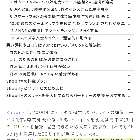
7.オムニチャネルへの対応力でリアル店舗との連携が容易
8.API対応で効率化を図り、様々なシステムと連携可能
9.スマートフォンからの操作性で簡単操作で運用も楽に
10.柔軟なスケールアップで規模に合わせプラン変更などが簡単
11.SNSとの連携性でマーケティングに大きく寄与
12.スムーズな入金サイクルで運営的に助かる
悪い評判や口コミは？Shopifyのデメリットと解決策
コストが嵩む可能性がある
活用のための知識が必要になることも
日本語によるサポート体制が弱い
日本の商習慣にあってない部分がある
Shopifyの料金プラン
Shopifyと他サービスとの比較
Shopifyのメリットを最大化するならパートナーの支援がおすすめ
Shopify
は、2006年にカナダで誕生したECサイトの構築サー
ビスです。専門知識がなくても、Shopifyを使えば簡単に独自
のECサイトを構築・運営できるため人気が高まり、日本でもSh
opifyを活用したECサイトが急増しています。